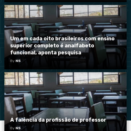
Um em cada oito brasileiros com ensino
superior completo é analfabeto
funcional, aponta pesquisa
By
NS
A falência da profissão de professor
By
NS