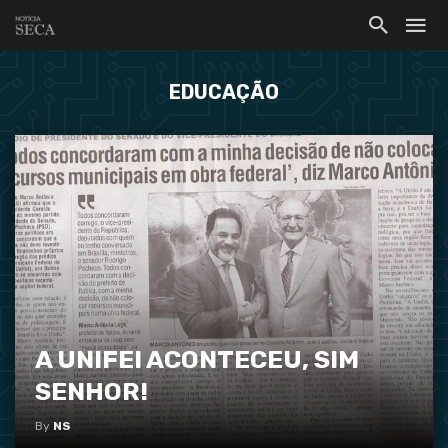
EDUCAÇÃO
A UNIFEI ACONTECEU, SIM
SENHOR!
By
NS