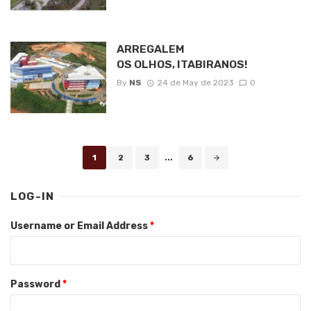
ARREGALEM
OS OLHOS, ITABIRANOS!
By
NS
24 de May de 2023
0
Posts
1
2
3
...
6
navigation
LOG-IN
Username or Email Address
*
Password
*