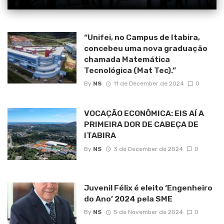
“Unifei, no Campus de Itabira,
concebeu uma nova graduação
chamada Matemática
Tecnológica (Mat Tec).”
By
NS
11 de December de 2024
0
VOCAÇÃO ECONÔMICA: EIS AÍ A
PRIMEIRA DOR DE CABEÇA DE
ITABIRA
By
NS
3 de December de 2024
0
Juvenil Félix é eleito ‘Engenheiro
do Ano’ 2024 pela SME
By
NS
5 de November de 2024
0