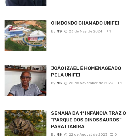
O IMBONDO CHAMADO UNIFEI
By
NS
23 de May de 2024
1
JOÃO IZAEL É HOMENAGEADO
PELA UNIFEI
By
NS
25 de November de 2023
1
SEMANA DA 1ª INFÂNCIA TRAZ O
“PARQUE DOS DINOSSAUROS”
PARA ITABIRA
By
NS
22 de August de 2023
0