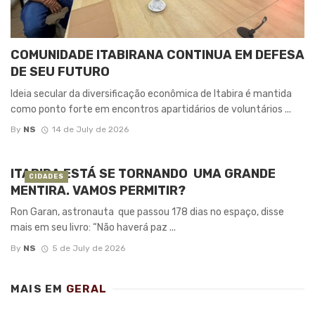
COMUNIDADE ITABIRANA CONTINUA EM DEFESA
DE SEU FUTURO
Ideia secular da diversificação econômica de Itabira é mantida
como ponto forte em encontros apartidários de voluntários ...
By
NS
14 de July de 2026
ITABIRA ESTÁ SE TORNANDO UMA GRANDE
CIDADES
MENTIRA. VAMOS PERMITIR?
Ron Garan, astronauta que passou 178 dias no espaço, disse
mais em seu livro: “Não haverá paz ...
By
NS
5 de July de 2026
MAIS EM
GERAL