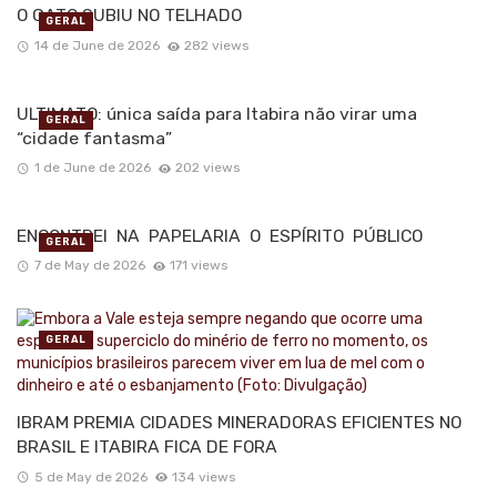
O GATO SUBIU NO TELHADO
GERAL
14 de June de 2026
282 views
ULTIMATO: única saída para Itabira não virar uma
GERAL
“cidade fantasma”
1 de June de 2026
202 views
ENCONTREI NA PAPELARIA O ESPÍRITO PÚBLICO
GERAL
7 de May de 2026
171 views
GERAL
IBRAM PREMIA CIDADES MINERADORAS EFICIENTES NO
BRASIL E ITABIRA FICA DE FORA
5 de May de 2026
134 views