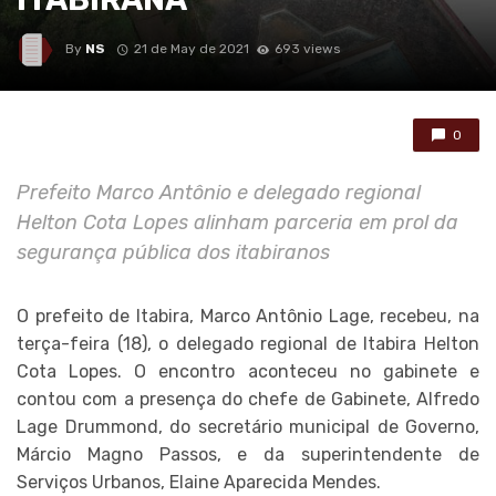
By
NS
21 de May de 2021
693 views
0
Prefeito Marco Antônio e delegado regional
Helton Cota Lopes alinham parceria em prol da
segurança pública dos itabiranos
O prefeito de Itabira, Marco Antônio Lage, recebeu, na
terça-feira (18), o delegado regional de Itabira Helton
Cota Lopes. O encontro aconteceu no gabinete e
contou com a presença do chefe de Gabinete, Alfredo
Lage Drummond, do secretário municipal de Governo,
Márcio Magno Passos, e da superintendente de
Serviços Urbanos, Elaine Aparecida Mendes.