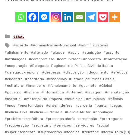
Posted
GERAL
in
Tagged
acordo
Administração-Municipal
administrativas
with
alinhamento
alterado
aluguel
apoio
aquisição
assunto
atribuições
compromisso
comunidade
conserto
contratação
cooperação
Delegacia-Regional-de-Polícia-Civil-de Itabira
delegado-regional
despesas
disposição
documento
efetivos
encontro
escritório
essenciais
Estado-de-Minas-Gerais
estrutura
financeiro
funcionamento
gabinete
Global
governo
higiene
informática
Internet
lavagem
manutenção
material
material-de-limpeza
municipal
município.
oficiais
ônus
oportunidade
ordem defesa
parceria
pauta
peças
Polícia-Civil
Polícia-Judiciária
Polícia-Militar
população
prefeito
prefeitura
presença chefe
prestação
prorrogado
recuperação
secretário
serviços
servidores
social
superintendente
suprimentos
técnica
telefone
terça-feira (18)