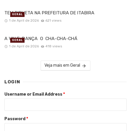
TEM PIRUETA NA PREFEITURA DE ITABIRA
GERAL
1 de April de 2026
621 views
A VALE DANÇA O CHA-CHA-CHÁ
GERAL
1 de April de 2026
418 views
Veja mais em Geral
LOGIN
Username or Email Address
*
Password
*