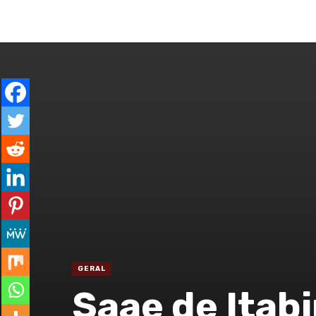
ENTRAR
GERAL
ESPECIAL
CO
GERAL
Saae de Itab