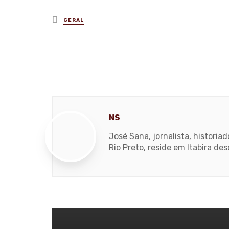
Posted
GERAL
in
NS
José Sana, jornalista, histori
Rio Preto, reside em Itabira de