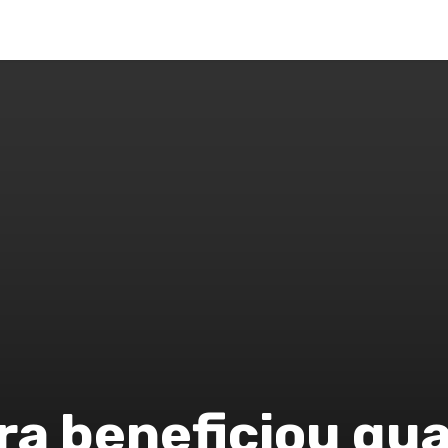
LUNAS
SAÚDE
MODA
POLÍTICA
CIDADES
M
ira beneficiou qu