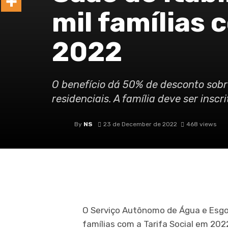
mil famílias 
2022
O benefício dá 50% de desconto sobr
residenciais. A família deve ser ins
By
NS
23 de December de 2022
468 views
O Serviço Autônomo de Água e Esgoto
famílias com a Tarifa Social em 2