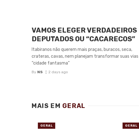
VAMOS ELEGER VERDADEIROS
DEPUTADOS OU “CACARECOS”
Itabiranos não querem mais praças, buracos, seca,
crateras, cavas, nem planejam transformar suas via
“cidade fantasma”
By
NS
2 days ago
MAIS EM
GERAL
GERAL
GERAL