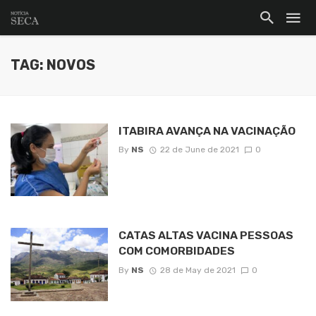
TAG: NOVOS
ITABIRA AVANÇA NA VACINAÇÃO
By
NS
22 de June de 2021
0
CATAS ALTAS VACINA PESSOAS
COM COMORBIDADES
By
NS
28 de May de 2021
0