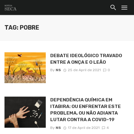
TAG: POBRE
DEBATE IDEOLÓGICO TRAVADO
ENTRE A ONÇA E O LEÃO
By
NS
25 de April de 2021
0
DEPENDÊNCIA QUÍMICA EM
ITABIRA: OU ENFRENTAR ESTE
PROBLEMA, OU NÃO ADIANTA
LUTAR CONTRA A COVID-19
By
NS
17 de April de 2021
4