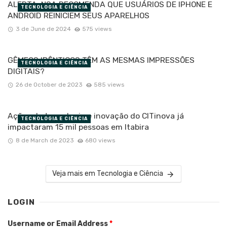
ALERTA: NSA RECOMENDA QUE USUÁRIOS DE IPHONE E
TECNOLOGIA E CIÊNCIA
ANDROID REINICIEM SEUS APARELHOS
3 de June de 2024
575 views
GÊMEOS IDÊNTICOS TÊM AS MESMAS IMPRESSÕES
TECNOLOGIA E CIÊNCIA
DIGITAIS?
26 de October de 2023
585 views
Ações de tecnologia e inovação do CITinova já
TECNOLOGIA E CIÊNCIA
impactaram 15 mil pessoas em Itabira
8 de March de 2023
680 views
Veja mais em Tecnologia e Ciência
LOGIN
Username or Email Address
*