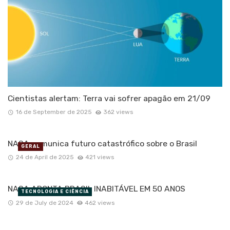
Cientistas alertam: Terra vai sofrer apagão em 21/09
16 de September de 2025
362 views
NASA comunica futuro catastrófico sobre o Brasil
GERAL
24 de April de 2025
421 views
NASA APONTA BRASIL INABITÁVEL EM 50 ANOS
TECNOLOGIA E CIÊNCIA
29 de July de 2024
462 views