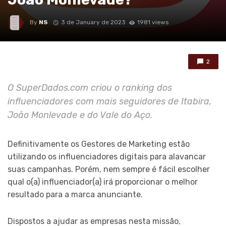
By
NS
3 de January de 2023
1981 views
2
O SuperDados.com criou o ranking dos
influenciadores com mais seguidores de Itabira,
João Monlevade e do Vale do Aço.
Definitivamente os Gestores de Marketing estão
utilizando os influenciadores digitais para alavancar
suas campanhas. Porém, nem sempre é fácil escolher
qual o(a) influenciador(a) irá proporcionar o melhor
resultado para a marca anunciante.
Dispostos a ajudar as empresas nesta missão,