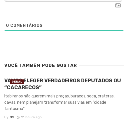
0
COMENTÁRIOS
VOCÊ TAMBÉM PODE GOSTAR
VAMOS ELEGER VERDADEIROS DEPUTADOS OU
GERAL
“CACARECOS”
Itabiranos não querem mais praças, buracos, seca, crateras,
cavas, nem planejam transformar suas vias em “cidade
fantasma”
By
NS
21 hours ago