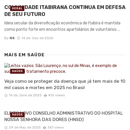
COMUNIDADE ITABIRANA CONTINUA EM DEFESA
GERAL
DE SEU FUTURO
Ideia secular da diversificação econômica de Itabira é mantida
como ponto forte em encontros apartidários de voluntários ...
By
NS
14 de July de 2026
MAIS EM
SAÚDE
SAÚDE
Veja como se proteger da doença que já tem mais de 10
mil casos e mortes em 2025 no Brasil
16 de June de 2025
415 views
ELEITO NOVO CONSELHO ADMINISTRATIVO DO HOSPITAL
SAÚDE
NOSSA SENHORA DAS DORES (HNSD)
29 de May de 2025
367 views