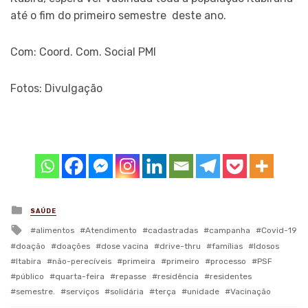
até o fim do primeiro semestre deste ano.
Com: Coord. Com. Social PMI
Fotos: Divulgação
Posted
SAÚDE
in
Tagged
alimentos
Atendimento
cadastradas
campanha
Covid-19
with
doação
doações
dose vacina
drive-thru
famílias
Idosos
Itabira
não-perecíveis
primeira
primeiro
processo
PSF
público
quarta-feira
repasse
residência
residentes
semestre.
serviços
solidária
terça
unidade
Vacinação