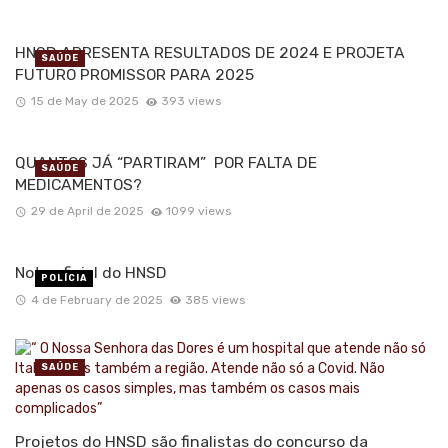
HNSD APRESENTA RESULTADOS DE 2024 E PROJETA
SAÚDE
FUTURO PROMISSOR PARA 2025
15 de May de 2025
393 views
QUANTOS JÁ “PARTIRAM” POR FALTA DE
SAÚDE
MEDICAMENTOS?
29 de April de 2025
1099 views
Nota oficial do HNSD
POLÍCIA
4 de February de 2025
385 views
SAÚDE
Projetos do HNSD são finalistas do concurso da