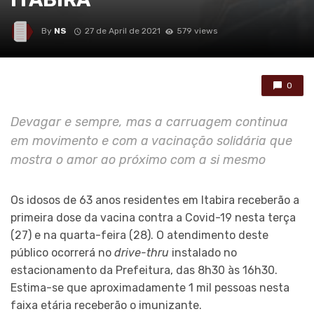
By
NS
27 de April de 2021
579 views
0
Devagar e sempre, mas a carruagem continua
em movimento e com a vacinação solidária que
mostra o amor ao próximo com a si mesmo
Os idosos de 63 anos residentes em Itabira receberão a
primeira dose da vacina contra a Covid-19 nesta terça
(27) e na quarta-feira (28). O atendimento deste
público ocorrerá no
drive-thru
instalado no
estacionamento da Prefeitura, das 8h30 às 16h30.
Estima-se que aproximadamente 1 mil pessoas nesta
faixa etária receberão o imunizante.