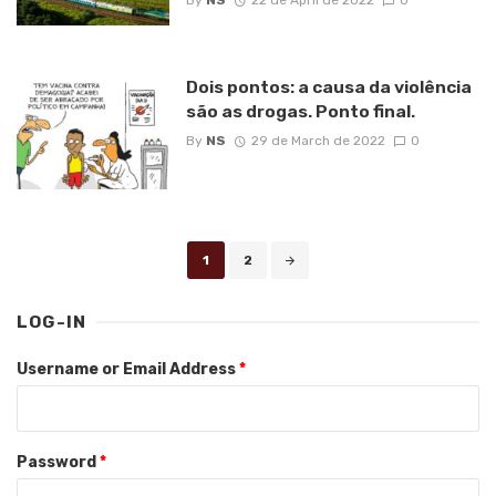
By
NS
22 de April de 2022
0
Dois pontos: a causa da violência
são as drogas. Ponto final.
By
NS
29 de March de 2022
0
Posts
1
2
navigation
LOG-IN
Username or Email Address
*
Password
*