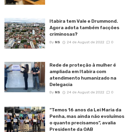
Itabira tem Vale e Drummond.
Agora adota também facções
criminosas?
By
NS
24 de August de 2022
0
Rede de proteção à mulher é
ampliada em Itabira com
atendimento humanizado na
Delegacia
By
NS
24 de August de 2022
0
“Temos 16 anos da Lei Maria da
Penha, mas ainda não evoluímos
o quanto precisamos”, avalia
Presidente da OAB