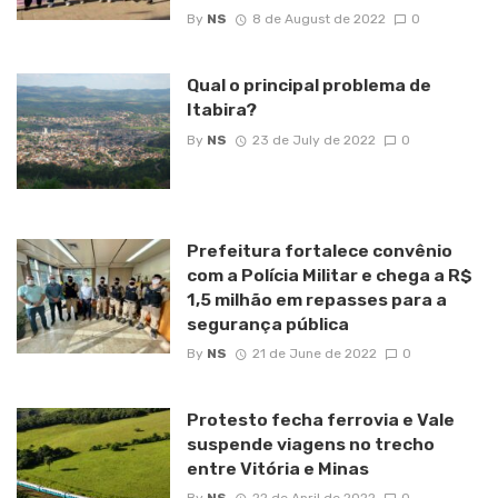
By
NS
8 de August de 2022
0
Qual o principal problema de
Itabira?
By
NS
23 de July de 2022
0
Prefeitura fortalece convênio
com a Polícia Militar e chega a R$
1,5 milhão em repasses para a
segurança pública
By
NS
21 de June de 2022
0
Protesto fecha ferrovia e Vale
suspende viagens no trecho
entre Vitória e Minas