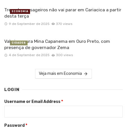
Trem de passageiros não vai parar em Cariacica a partir
ECONOMIA
desta terça
9 de September de 2025
370 views
Vale inaugura Mina Capanema em Ouro Preto, com
CIDADES
presença de governador Zema
4 de September de 2025
300 views
Veja mais em Economia
LOGIN
Username or Email Address
*
Password
*