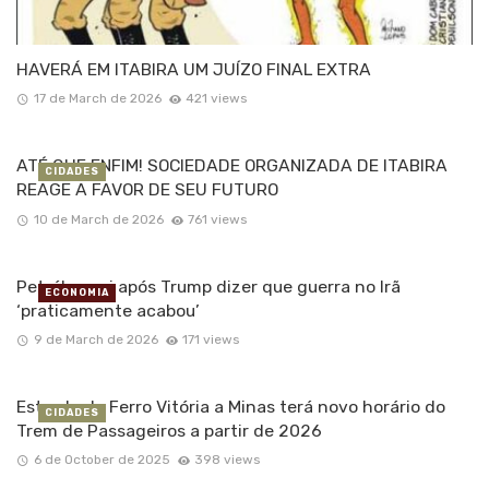
HAVERÁ EM ITABIRA UM JUÍZO FINAL EXTRA
17 de March de 2026
421 views
ATÉ QUE ENFIM! SOCIEDADE ORGANIZADA DE ITABIRA
CIDADES
REAGE A FAVOR DE SEU FUTURO
10 de March de 2026
761 views
Petróleo cai após Trump dizer que guerra no Irã
ECONOMIA
‘praticamente acabou’
9 de March de 2026
171 views
Estrada de Ferro Vitória a Minas terá novo horário do
CIDADES
Trem de Passageiros a partir de 2026
6 de October de 2025
398 views