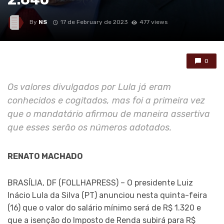
By
NS
17 de February de 2023
477 views
0
Os valores divulgados por Lula já eram
conhecidos e cogitados, mas foi a primeira vez
que o mandatário afirmou de maneira assertiva
que esses serão os números adotados.
RENATO MACHADO
BRASÍLIA, DF (FOLLHAPRESS) – O presidente Luiz
Inácio Lula da Silva (PT) anunciou nesta quinta-feira
(16) que o valor do salário mínimo será de R$ 1.320 e
que a isenção do Imposto de Renda subirá para R$