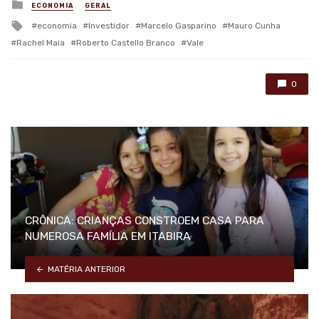
Posted
ECONOMIA
GERAL
in
Tagged
economia
Investidor
Marcelo Gasparino
Mauro Cunha
with
Rachel Maia
Roberto Castello Branco
Vale
0
CRÔNICA: CRIANÇAS CONSTROEM CASA PARA
NUMEROSA FAMÍLIA EM ITABIRA
MATÉRIA ANTERIOR