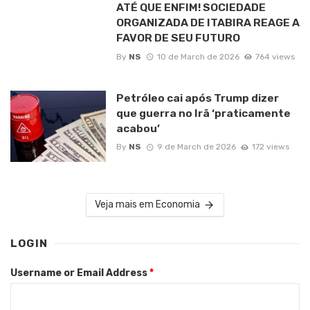
ATÉ QUE ENFIM! SOCIEDADE
ORGANIZADA DE ITABIRA REAGE A
FAVOR DE SEU FUTURO
By
NS
10 de March de 2026
764 views
Petróleo cai após Trump dizer
que guerra no Irã ‘praticamente
acabou’
By
NS
9 de March de 2026
172 views
Veja mais em Economia
LOGIN
Username or Email Address
*