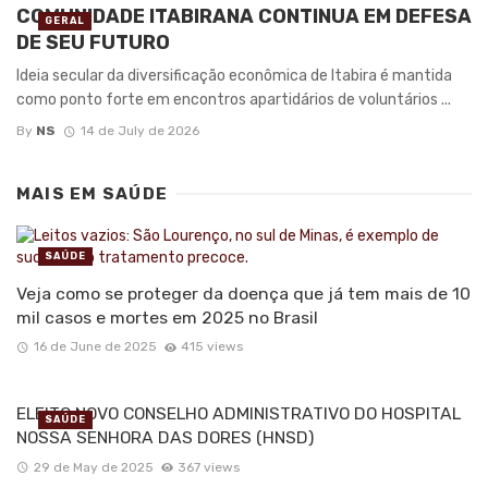
COMUNIDADE ITABIRANA CONTINUA EM DEFESA
GERAL
DE SEU FUTURO
Ideia secular da diversificação econômica de Itabira é mantida
como ponto forte em encontros apartidários de voluntários ...
By
NS
14 de July de 2026
MAIS EM
SAÚDE
SAÚDE
Veja como se proteger da doença que já tem mais de 10
mil casos e mortes em 2025 no Brasil
16 de June de 2025
415 views
ELEITO NOVO CONSELHO ADMINISTRATIVO DO HOSPITAL
SAÚDE
NOSSA SENHORA DAS DORES (HNSD)
29 de May de 2025
367 views