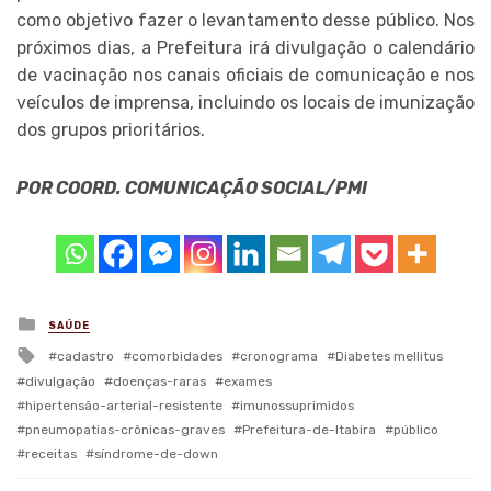
como objetivo fazer o levantamento desse público. Nos
próximos dias, a Prefeitura irá divulgação o calendário
de vacinação nos canais oficiais de comunicação e nos
veículos de imprensa, incluindo os locais de imunização
dos grupos prioritários.
POR COORD. COMUNICAÇÃO SOCIAL/PMI
Posted
SAÚDE
in
Tagged
cadastro
comorbidades
cronograma
Diabetes mellitus
with
divulgação
doenças-raras
exames
hipertensão-arterial-resistente
imunossuprimidos
pneumopatias-crônicas-graves
Prefeitura-de-Itabira
público
receitas
síndrome-de-down