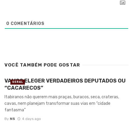
0
COMENTÁRIOS
VOCÊ TAMBÉM PODE GOSTAR
VAMOS ELEGER VERDADEIROS DEPUTADOS OU
GERAL
“CACARECOS”
Itabiranos não querem mais praças, buracos, seca, crateras,
cavas, nem planejam transformar suas vias em “cidade
fantasma”
By
NS
4 days ago