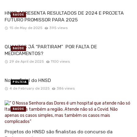
HNSD APRESENTA RESULTADOS DE 2024 E PROJETA
SAÚDE
FUTURO PROMISSOR PARA 2025
15 de May de 2025
395 views
QUANTOS JÁ “PARTIRAM” POR FALTA DE
SAÚDE
MEDICAMENTOS?
29 de April de 2025
1100 views
Nota oficial do HNSD
POLÍCIA
4 de February de 2025
386 views
SAÚDE
Projetos do HNSD são finalistas do concurso da