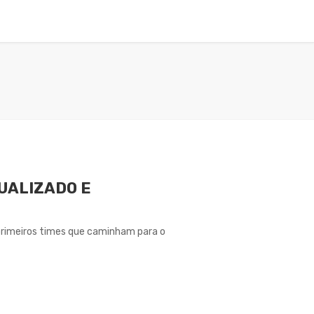
EIO AMBIENTE
EDUCAÇÃO
ESTRADA REAL
UALIZADO E
 primeiros times que caminham para o