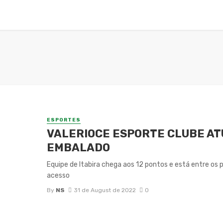
LUNAS
SAÚDE
MODA
POLÍTICA
CIDADES
M
ESPORTES
VALERIOCE ESPORTE CLUBE AT
EMBALADO
Equipe de Itabira chega aos 12 pontos e está entre os
acesso
By
NS
31 de August de 2022
0