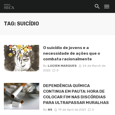
TAG: SUICÍDIO
O suicídio de jovens e a
necessidade de ações que o
combata racionalmente
By
LUCIEN MARQUES
24 de March de
2022
0
DEPENDÊNCIA QUÍMICA
CONTINUA EM PAUTA: HORA DE
COLOCAR FIM NAS DISCÓRDIAS
PARA ULTRAPASSAR MURALHAS
By
NS
19 de April de 2021
0