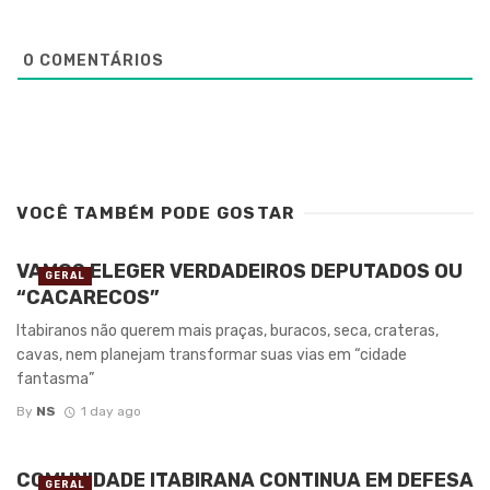
0
COMENTÁRIOS
VOCÊ TAMBÉM PODE GOSTAR
VAMOS ELEGER VERDADEIROS DEPUTADOS OU
GERAL
“CACARECOS”
Itabiranos não querem mais praças, buracos, seca, crateras,
cavas, nem planejam transformar suas vias em “cidade
fantasma”
By
NS
1 day ago
COMUNIDADE ITABIRANA CONTINUA EM DEFESA
GERAL