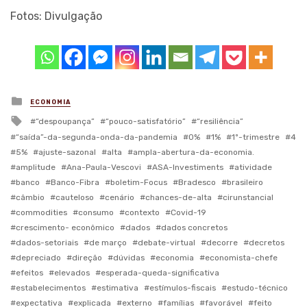
Fotos: Divulgação
Posted
ECONOMIA
in
Tagged
“despoupança”
“pouco-satisfatório”
“resiliência”
with
“saída”-da-segunda-onda-da-pandemia
0%
1%
1º-trimestre
4
5%
ajuste-sazonal
alta
ampla-abertura-da-economia.
amplitude
Ana-Paula-Vescovi
ASA-Investiments
atividade
banco
Banco-Fibra
boletim-Focus
Bradesco
brasileiro
câmbio
cauteloso
cenário
chances-de-alta
cirunstancial
commodities
consumo
contexto
Covid-19
crescimento- econômico
dados
dados concretos
dados-setoriais
de março
debate-virtual
decorre
decretos
depreciado
direção
dúvidas
economia
economista-chefe
efeitos
elevados
esperada-queda-significativa
estabelecimentos
estimativa
estímulos-fiscais
estudo-técnico
expectativa
explicada
externo
famílias
favorável
feito