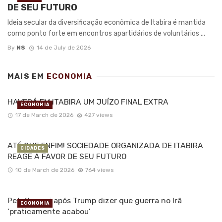
DE SEU FUTURO
Ideia secular da diversificação econômica de Itabira é mantida
como ponto forte em encontros apartidários de voluntários ...
By
NS
14 de July de 2026
MAIS EM
ECONOMIA
HAVERÁ EM ITABIRA UM JUÍZO FINAL EXTRA
ECONOMIA
17 de March de 2026
427 views
ATÉ QUE ENFIM! SOCIEDADE ORGANIZADA DE ITABIRA
CIDADES
REAGE A FAVOR DE SEU FUTURO
10 de March de 2026
764 views
Petróleo cai após Trump dizer que guerra no Irã
ECONOMIA
‘praticamente acabou’