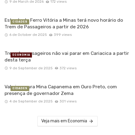
9 de March de 2026
172 views
Estrada de Ferro Vitória a Minas terá novo horário do
CIDADES
Trem de Passageiros a partir de 2026
6 de October de 2025
399 views
Trem de passageiros não vai parar em Cariacica a partir
ECONOMIA
desta terça
9 de September de 2025
372 views
Vale inaugura Mina Capanema em Ouro Preto, com
CIDADES
presença de governador Zema
4 de September de 2025
301 views
Veja mais em Economia