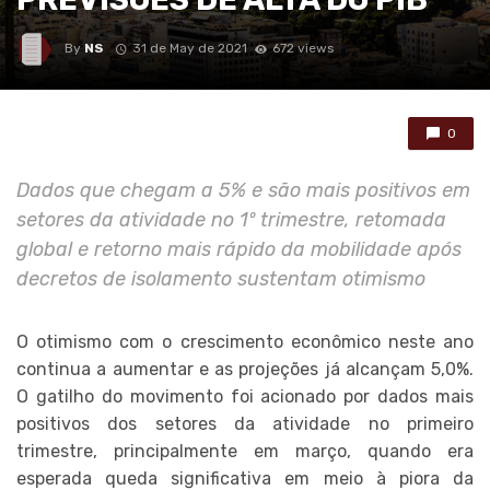
By
NS
31 de May de 2021
672 views
0
Dados que chegam a 5% e são mais positivos em
setores da atividade no 1º trimestre, retomada
global e retorno mais rápido da mobilidade após
decretos de isolamento sustentam otimismo
O otimismo com o crescimento econômico neste ano
continua a aumentar e as projeções já alcançam 5,0%.
O gatilho do movimento foi acionado por dados mais
positivos dos setores da atividade no primeiro
trimestre, principalmente em março, quando era
esperada queda significativa em meio à piora da