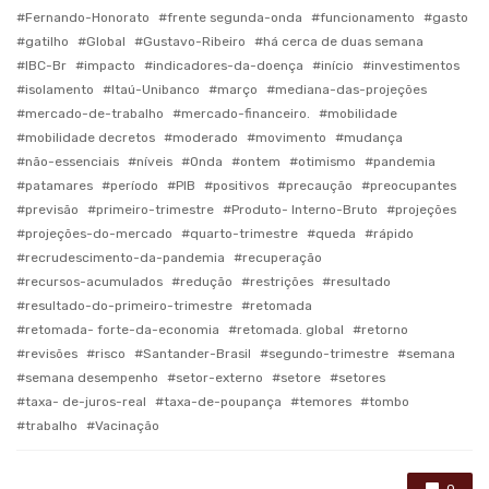
Fernando-Honorato
frente segunda-onda
funcionamento
gasto
gatilho
Global
Gustavo-Ribeiro
há cerca de duas semana
IBC-Br
impacto
indicadores-da-doença
início
investimentos
isolamento
Itaú-Unibanco
março
mediana-das-projeções
mercado-de-trabalho
mercado-financeiro.
mobilidade
mobilidade decretos
moderado
movimento
mudança
não-essenciais
níveis
Onda
ontem
otimismo
pandemia
patamares
período
PIB
positivos
precaução
preocupantes
previsão
primeiro-trimestre
Produto- Interno-Bruto
projeções
projeções-do-mercado
quarto-trimestre
queda
rápido
recrudescimento-da-pandemia
recuperação
recursos-acumulados
redução
restrições
resultado
resultado-do-primeiro-trimestre
retomada
retomada- forte-da-economia
retomada. global
retorno
revisões
risco
Santander-Brasil
segundo-trimestre
semana
semana desempenho
setor-externo
setore
setores
taxa- de-juros-real
taxa-de-poupança
temores
tombo
trabalho
Vacinação