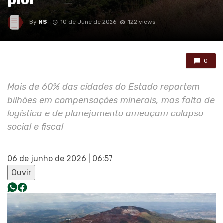
By
NS
10 de June de 2026
122 views
0
Mais de 60% das cidades do Estado repartem
bilhões em compensações minerais, mas falta de
logística e de planejamento ameaçam colapso
social e fiscal
06 de junho de 2026 | 06:57
Ouvir