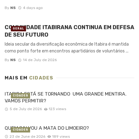
By
NS
4 days ago
COMUNIDADE ITABIRANA CONTINUA EM DEFESA
GERAL
DE SEU FUTURO
Ideia secular da diversificação econômica de Itabira é mantida
como ponto forte em encontros apartidários de voluntários ...
By
NS
14 de July de 2026
MAIS EM
CIDADES
ITABIRA ESTÁ SE TORNANDO UMA GRANDE MENTIRA.
CIDADES
VAMOS PERMITIR?
5 de July de 2026
123 views
QUEM SALVOU A MATA DO LIMOEIRO?
CIDADES
23 de June de 2026
189 views