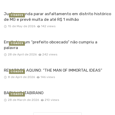
Justiça manda parar asfaltamento em distrito histórico
CIDADES
de MG e prevê multa de até R$ 1 milhão
15 de May de 2026
142 views
Em Itabira um “prefeito obcecado” não cumpriu a
CIDADES
palavra
28 de April de 2026
242 views
RENATO DE AQUINO: “THE MAN OF IMMORTAL IDEAS”
CIDADES
8 de April de 2026
146 views
BARULHO ITABIRANO
CIDADES
28 de March de 2026
210 views