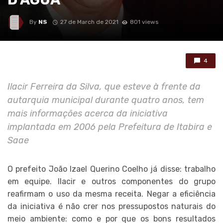
By
NS
27 de March de 2021
801 views
4
Ilacir Ferreira da Silva, que esteve à frente da
autarquia municipal durante quatro anos, tem
mais informações acerca da iniciativa
implantada em 2006 pela Prefeitura de Itabira e
Saae
O prefeito João Izael Querino Coelho já disse: trabalho
em equipe. Ilacir e outros componentes do grupo
reafirmam o uso da mesma receita. Negar a eficiência
da iniciativa é não crer nos pressupostos naturais do
meio ambiente: como e por que os bons resultados