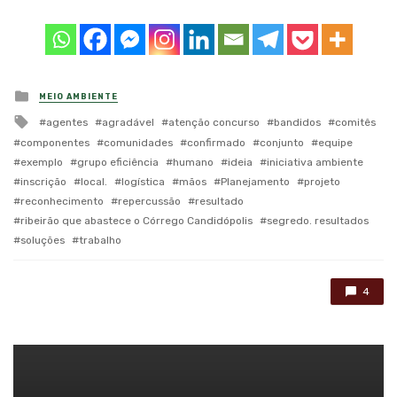
Posted
MEIO AMBIENTE
in
Tagged
agentes
agradável
atenção concurso
bandidos
comitês
with
componentes
comunidades
confirmado
conjunto
equipe
exemplo
grupo eficiência
humano
ideia
iniciativa ambiente
inscrição
local.
logística
mãos
Planejamento
projeto
reconhecimento
repercussão
resultado
ribeirão que abastece o Córrego Candidópolis
segredo. resultados
soluções
trabalho
4