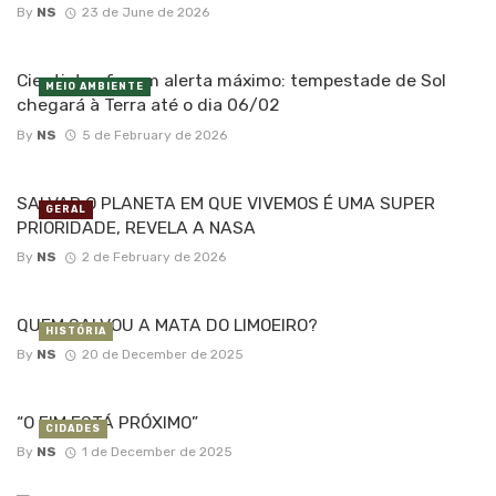
By
NS
23 de June de 2026
Cientistas fazem alerta máximo: tempestade de Sol
MEIO AMBIENTE
chegará à Terra até o dia 06/02
By
NS
5 de February de 2026
SALVAR O PLANETA EM QUE VIVEMOS É UMA SUPER
GERAL
PRIORIDADE, REVELA A NASA
By
NS
2 de February de 2026
QUEM SALVOU A MATA DO LIMOEIRO?
HISTÓRIA
By
NS
20 de December de 2025
“O FIM ESTÁ PRÓXIMO”
CIDADES
By
NS
1 de December de 2025