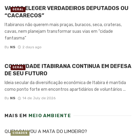
VAMOS ELEGER VERDADEIROS DEPUTADOS OU
GERAL
“CACARECOS”
Itabiranos não querem mais praças, buracos, seca, crateras,
cavas, nem planejam transformar suas vias em “cidade
fantasma”
By
NS
2 days ago
COMUNIDADE ITABIRANA CONTINUA EM DEFESA
GERAL
DE SEU FUTURO
Ideia secular da diversificação econômica de Itabira é mantida
como ponto forte em encontros apartidários de voluntários ...
By
NS
14 de July de 2026
MAIS EM
MEIO AMBIENTE
QUEM SALVOU A MATA DO LIMOEIRO?
CIDADES