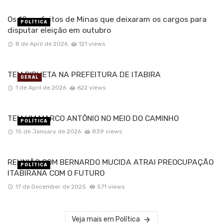
Os 10 prefeitos de Minas que deixaram os cargos para
POLÍTICA
disputar eleição em outubro
8 de April de 2026
121 views
TEM PIRUETA NA PREFEITURA DE ITABIRA
GERAL
1 de April de 2026
622 views
TEM UM MARCO ANTÔNIO NO MEIO DO CAMINHO
POLÍTICA
15 de January de 2026
839 views
REUNIÃO COM BERNARDO MUCIDA ATRAI PREOCUPAÇÃO
POLÍTICA
ITABIRANA COM O FUTURO
17 de December de 2025
571 views
Veja mais em Política