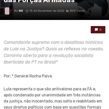
By
NS
15 de November de 2022
809 views
0
Comandante supremo com o desditoso histórico
de Lula na Justiça? Quais os reflexos na coesão,
Caminho aberto para a revolução socialista
liberticida do PT no Brasil*
Por: * General Rocha Paiva
Lula representa o que são antivalores para as FA e,
após condenado por unanimidade em três instâncias
da justiça, não inocentado, mas solto e reabilitado em
seus direitos políticos com base em questões formais