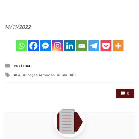
14/11/2022
Posted
POLÍTICA
in
Tagged
FA
Forças Armadas
Lula
PT
with
0