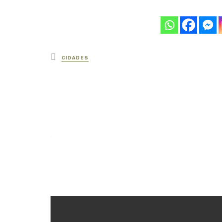
Posted
CIDADES
in