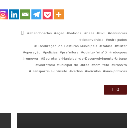
Tagged
abandonados
ação
batidos.
cães
civil
denúncias
with
desenvolvida
estragados
Fiscalização-de-Posturas-Municipais
Itabira
Militar
operação
polícias
prefeitura
quinta-feira13
reboques
remover
Secretaria-Municipal-de-Desenvolvimento-Urbano
Secretaria-Municipal-de-Obras
sem-teto
Transita
Transporte-e-Trânsito
vadios
veículos
vias-públicas
0