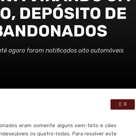
O, DEPÓSITO DE
ABANDONADOS
té agora foram notificados oito automóveis
0
onados eram somente alguns sem-teto e cães
 indesejáveis os quatro-rodas. Para resolver este