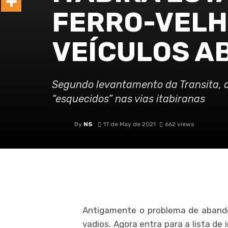
FERRO-VELH
VEÍCULOS 
Segundo levantamento da Transita, a
“esquecidos” nas vias itabiranas
By
NS
17 de May de 2021
662 views
Antigamente o problema de aband
vadios. Agora entra para a lista de