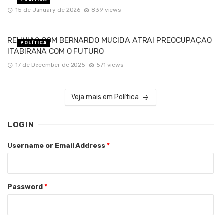
15 de January de 2026
839 views
REUNIÃO COM BERNARDO MUCIDA ATRAI PREOCUPAÇÃO
POLÍTICA
ITABIRANA COM O FUTURO
17 de December de 2025
571 views
Veja mais em Política
LOGIN
Username or Email Address
*
Password
*