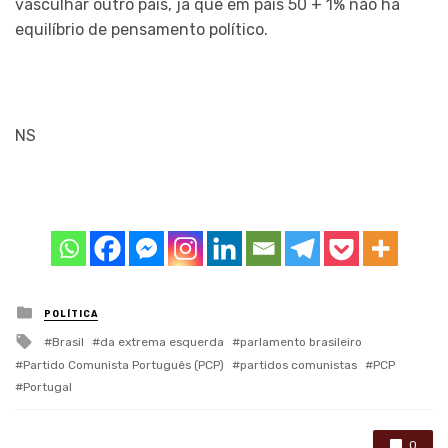
vasculhar outro país, já que em país 50 + 1% não há
equilíbrio de pensamento político.
NS
Posted
POLÍTICA
in
Tagged
Brasil
da extrema esquerda
parlamento brasileiro
with
Partido Comunista Português (PCP)
partidos comunistas
PCP
Portugal
0