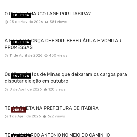
O QUE FEZ MARCO LAGE POR ITABIRA?
POLÍTICA
25 de May de 2026
581 views
A HORA DA ONÇA CHEGOU: BEBER ÁGUA E VOMITAR
POLÍTICA
PROMESSAS
11 de April de 2026
430 views
Os 10 prefeitos de Minas que deixaram os cargos para
POLÍTICA
disputar eleição em outubro
8 de April de 2026
120 views
TEM PIRUETA NA PREFEITURA DE ITABIRA
GERAL
1 de April de 2026
622 views
TEM UM MARCO ANTÔNIO NO MEIO DO CAMINHO
POLÍTICA