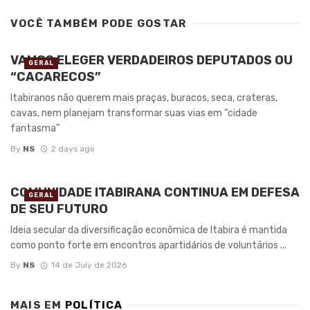
VOCÊ TAMBÉM PODE GOSTAR
VAMOS ELEGER VERDADEIROS DEPUTADOS OU
GERAL
“CACARECOS”
Itabiranos não querem mais praças, buracos, seca, crateras,
cavas, nem planejam transformar suas vias em “cidade
fantasma”
By
NS
2 days ago
COMUNIDADE ITABIRANA CONTINUA EM DEFESA
GERAL
DE SEU FUTURO
Ideia secular da diversificação econômica de Itabira é mantida
como ponto forte em encontros apartidários de voluntários ...
By
NS
14 de July de 2026
MAIS EM
POLÍTICA