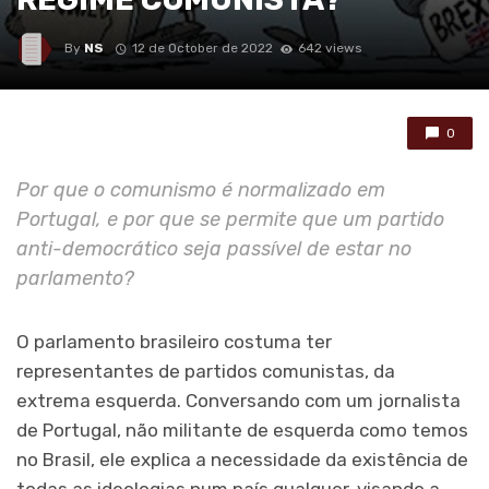
By
NS
12 de October de 2022
642 views
0
Por que o comunismo é normalizado em
Portugal, e por que se permite que um partido
anti-democrático seja passível de estar no
parlamento?
O parlamento brasileiro costuma ter
representantes de partidos comunistas, da
extrema esquerda. Conversando com um jornalista
de Portugal, não militante de esquerda como temos
no Brasil, ele explica a necessidade da existência de
todas as ideologias num país qualquer, visando a