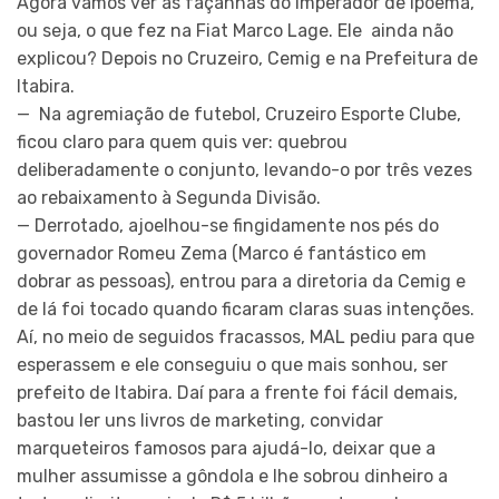
Agora vamos ver as façanhas do Imperador de Ipoema,
ou seja, o que fez na Fiat Marco Lage. Ele ainda não
explicou? Depois no Cruzeiro, Cemig e na Prefeitura de
Itabira.
— Na agremiação de futebol, Cruzeiro Esporte Clube,
ficou claro para quem quis ver: quebrou
deliberadamente o conjunto, levando-o por três vezes
ao rebaixamento à Segunda Divisão.
— Derrotado, ajoelhou-se fingidamente nos pés do
governador Romeu Zema (Marco é fantástico em
dobrar as pessoas), entrou para a diretoria da Cemig e
de lá foi tocado quando ficaram claras suas intenções.
Aí, no meio de seguidos fracassos, MAL pediu para que
esperassem e ele conseguiu o que mais sonhou, ser
prefeito de Itabira. Daí para a frente foi fácil demais,
bastou ler uns livros de marketing, convidar
marqueteiros famosos para ajudá-lo, deixar que a
mulher assumisse a gôndola e lhe sobrou dinheiro a