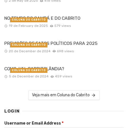
2 de May de 2025
418 views
NO TEMPO DO GAMBÁ E DO CABRITO
COLUNA DO CABRITO
19 de February de 2025
579 views
PREVISÕES DE FATOS POLÍTICOS PARA 2025
COLUNA DO CABRITO
20 de December de 2024
698 views
COMO VAI CABRITOLÂNDIA?
COLUNA DO CABRITO
5 de December de 2024
459 views
Veja mais em Coluna do Cabrito
LOGIN
Username or Email Address
*