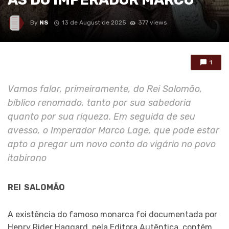
By
NS
13 de August de 2025
377 views
1
Vamos falar, primeiramente, do Rei Salomão,
bíblico renomado, tanto por sua sabedoria
quanto por sua riqueza. Em seguida de seu
avesso, o Imperador Marco Lage, que pode estar
apto a pregar um novo conto do vigário no povo
itabirano
REI SALOMÃO
A existência do famoso monarca foi documentada por
Henry Rider Haggard, pela Editora Autêntica, contém