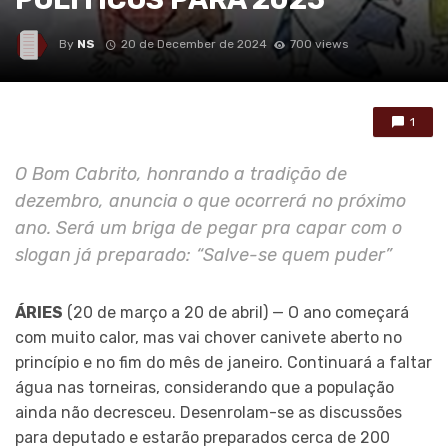
By
NS
20 de December de 2024
700 views
1
O Bom Cabrito, honrando a tradição de
dezembro, anuncia o que ocorrerá no próximo
ano. Será um briga de pegar pra capar com o
slogan já preparado: “Salve-se quem puder”
ÁRIES
(20 de março a 20 de abril) — O ano começará
com muito calor, mas vai chover canivete aberto no
princípio e no fim do mês de janeiro. Continuará a faltar
água nas torneiras, considerando que a população
ainda não decresceu. Desenrolam-se as discussões
para deputado e estarão preparados cerca de 200