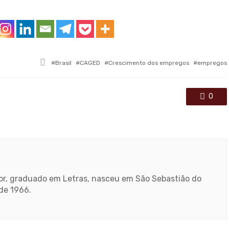
Tagged
Brasil
CAGED
Crescimento dos empregos
empregos
with
0
ador, graduado em Letras, nasceu em São Sebastião do
sde 1966.