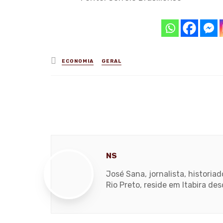
Posted
ECONOMIA
GERAL
in
NS
José Sana, jornalista, histori
Rio Preto, reside em Itabira de