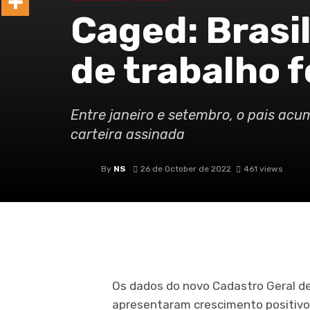
Caged: Brasi
de trabalho 
Entre janeiro e setembro, o pais ac
carteira assinada
By
NS
26 de October de 2022
461 views
Os dados do novo Cadastro Geral 
apresentaram crescimento positiv