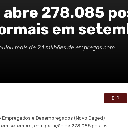
l abre 278.085 p
formais em setem
umulou mais de 2,1 milhões de empregos com
0
de Empregados e Desempregados (Novo Caged)
o em setembro, com geração de 278.085 postos