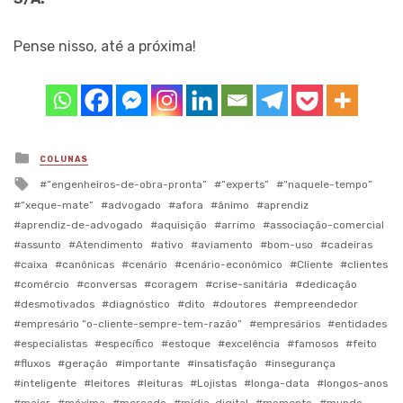
Pense nisso, até a próxima!
Posted
COLUNAS
in
Tagged
“engenheiros-de-obra-pronta”
“experts”
“naquele-tempo”
with
“xeque-mate”
advogado
afora
ânimo
aprendiz
aprendiz-de-advogado
aquisição
arrimo
associação-comercial
assunto
Atendimento
ativo
aviamento
bom-uso
cadeiras
caixa
canônicas
cenário
cenário-econômico
Cliente
clientes
comércio
conversas
coragem
crise-sanitária
dedicação
desmotivados
diagnóstico
dito
doutores
empreendedor
empresário “o-cliente-sempre-tem-razão”
empresários
entidades
especialistas
específico
estoque
excelência
famosos
feito
fluxos
geração
importante
insatisfação
insegurança
inteligente
leitores
leituras
Lojistas
longa-data
longos-anos