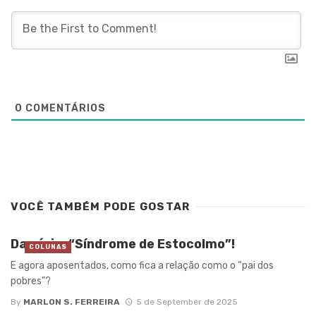
0
COMENTÁRIOS
VOCÊ TAMBÉM PODE GOSTAR
Da série: “Síndrome de Estocolmo”!
COLUNAS
E agora aposentados, como fica a relação como o “pai dos
pobres”?
By
MARLON S. FERREIRA
5 de September de 2025