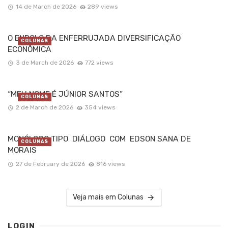
14 de March de 2026
289 views
O ENROLO DA ENFERRUJADA DIVERSIFICAÇÃO
COLUNAS
ECONÔMICA
3 de March de 2026
772 views
“MEU NOME É JÚNIOR SANTOS”
COLUNAS
2 de March de 2026
354 views
MONÓLOGO TIPO DIÁLOGO COM EDSON SANA DE
COLUNAS
MORAIS
27 de February de 2026
816 views
Veja mais em Colunas
LOGIN