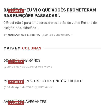
DA SÉRIE: “EU VI O QUE VOCÊS PROMETERAM
COLUNAS
NAS ELEIÇÕES PASSADAS”.
O Brasil não é para amadores, e eles estão de volta. Em ano de
eleição, nós, cidadãos ...
By
MARLON S. FERREIRA
24 de June de 2024
MAIS EM
COLUNAS
60 ANOS ITABIRANOS
COLUNAS
29 de May de 2026
933 views
MEU NOME É POVO. MEU DESTINO É A IDIOTICE
COLUNAS
14 de April de 2026
539 views
AVISO AOS NAVEGANTES
COLUNAS