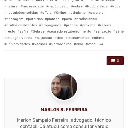
maior
máxima
mercado
mídia-digital
momento
mundo
natural
necessidade
negócioalgo
nobre
Notícia Seca
Nova
nstituições-sólidas
ofício
Online
otimismo
paralelo
passagem
perdidos
plantão
povo
profissionais
profissionalizentes
propaganda
própria
próxima
razões
resto
safra
Sebrae
segredo estabelecimento
sensação
série
situação vacina
sugestão
tipo
treinamentos
última
universidades
vacinas
verdadeiros
vida
Você-S/A
0
MARLON S. FERREIRA
Marlon Sampaio Ferreira, advogado, técnico
contábil. Já atuou como consultor varejo