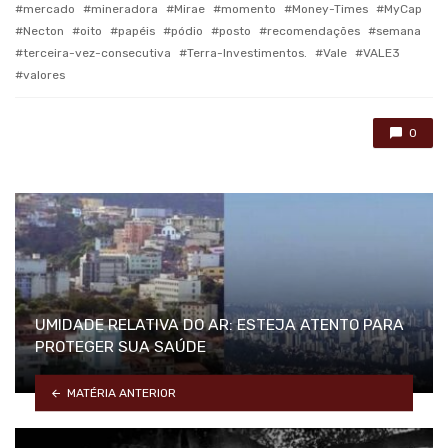
mercado
mineradora
Mirae
momento
Money-Times
MyCap
Necton
oito
papéis
pódio
posto
recomendações
semana
terceira-vez-consecutiva
Terra-Investimentos.
Vale
VALE3
valores
0
UMIDADE RELATIVA DO AR: ESTEJA ATENTO PARA
PROTEGER SUA SAÚDE
MATÉRIA ANTERIOR