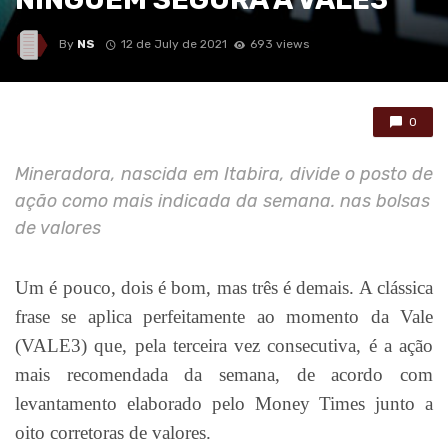
By
NS
12 de July de 2021
693 views
0
Mineradora, nascida em Itabira, divide o posto de
ação como mais indicada da semana. nas bolsas
de valores
Um é pouco, dois é bom, mas três é demais. A clássica
frase se aplica perfeitamente ao momento da Vale
(VALE3) que, pela terceira vez consecutiva, é a ação
mais recomendada da semana, de acordo com
levantamento elaborado pelo Money Times junto a
oito corretoras de valores.