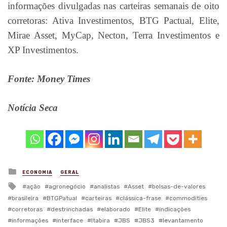
informações divulgadas nas carteiras semanais de oito
corretoras: Ativa Investimentos, BTG Pactual, Elite,
Mirae Asset, MyCap, Necton, Terra Investimentos e
XP Investimentos.
Fonte: Money Times
Notícia Seca
Posted
ECONOMIA
GERAL
in
Tagged
ação
agronegócio
analistas
Asset
bolsas-de-valores
with
brasileira
BTGPatual
carteiras
clássica-frase
commodities
corretoras
destrinchadas
elaborado
Elite
indicações
informações
interface
Itabira
JBS
JBS3
levantamento