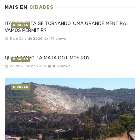
MAIS EM
CIDADES
ITABIRA ESTÁ SE TORNANDO UMA GRANDE MENTIRA.
CIDADES
VAMOS PERMITIR?
5 de July de 2026
119 views
QUEM SALVOU A MATA DO LIMOEIRO?
CIDADES
23 de June de 2026
185 views
CIDADES