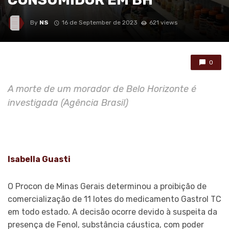
By
NS
16 de September de 2023
621 views
0
A morte de um morador de Belo Horizonte é
investigada (Agência Brasil)
Isabella Guasti
O Procon de Minas Gerais determinou a proibição de
comercialização de 11 lotes do medicamento Gastrol TC
em todo estado. A decisão ocorre devido à suspeita da
presença de Fenol, substância cáustica, com poder