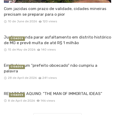
Com jazidas com prazo de validade, cidades mineiras
precisam se preparar para o pior
10 de June de 2026
120 views
Justiça manda parar asfaltamento em distrito histórico
CIDADES
de MG e prevê multa de até R$ 1 milhão
15 de May de 2026
140 views
Em Itabira um “prefeito obcecado” não cumpriu a
CIDADES
palavra
28 de April de 2026
241 views
RENATO DE AQUINO: “THE MAN OF IMMORTAL IDEAS”
CIDADES
8 de April de 2026
146 views