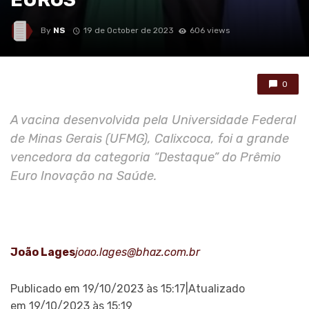
By
NS
19 de October de 2023
606 views
0
A vacina desenvolvida pela Universidade Federal
de Minas Gerais (UFMG), Calixcoca, foi a grande
vencedora da categoria “Destaque” do Prêmio
Euro Inovação na Saúde.
João Lages
joao.lages@bhaz.com.br
Publicado em 19/10/2023 às 15:17|Atualizado
em 19/10/2023 às 15:19