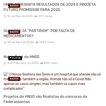
HNSD APRESENTA RESULTADOS DE 2024 E PROJETA
SAÚDE
FUTURO PROMISSOR PARA 2025
15 de May de 2025
393 views
QUANTOS JÁ “PARTIRAM” POR FALTA DE
SAÚDE
MEDICAMENTOS?
29 de April de 2025
1099 views
Nota oficial do HNSD
POLÍCIA
4 de February de 2025
385 views
SAÚDE
Projetos do HNSD são finalistas do concurso da
Federassantas