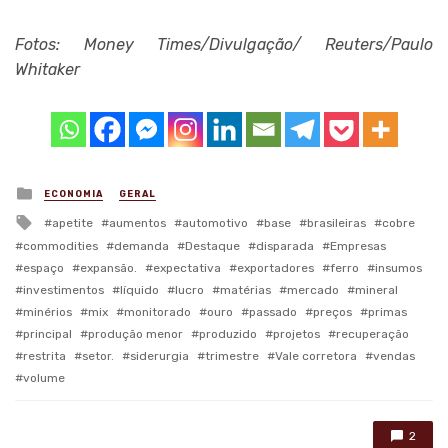
Fotos: Money Times/Divulgação/ Reuters/Paulo
Whitaker
Posted
ECONOMIA
GERAL
in
Tagged
apetite
aumentos
automotivo
base
brasileiras
cobre
with
commodities
demanda
Destaque
disparada
Empresas
espaço
expansão.
expectativa
exportadores
ferro
insumos
investimentos
líquido
lucro
matérias
mercado
mineral
minérios
mix
monitorado
ouro
passado
preços
primas
principal
produção menor
produzido
projetos
recuperação
restrita
setor.
siderurgia
trimestre
Vale corretora
vendas
volume
2