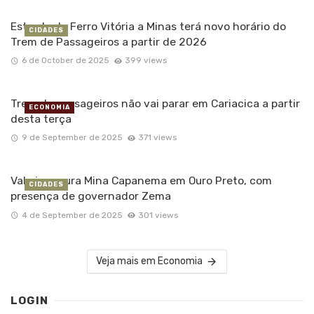
Estrada de Ferro Vitória a Minas terá novo horário do
CIDADES
Trem de Passageiros a partir de 2026
6 de October de 2025
399 views
Trem de passageiros não vai parar em Cariacica a partir
ECONOMIA
desta terça
9 de September de 2025
371 views
Vale inaugura Mina Capanema em Ouro Preto, com
CIDADES
presença de governador Zema
4 de September de 2025
301 views
Veja mais em Economia
LOGIN