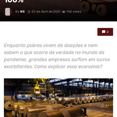
By
NS
23 de April de 2021
742 views
2
Enquanto pobres vivem de doações e nem
sabem o que ocorre de verdade no mundo da
pandemia, grandes empresas surfam em lucros
exorbitantes. Como explicar essa economia?