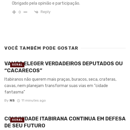
Obrigado pela opinião e participação.
Reply
0
VOCÊ TAMBÉM PODE GOSTAR
VAMOS ELEGER VERDADEIROS DEPUTADOS OU
GERAL
“CACARECOS”
Itabiranos não querem mais praças, buracos, seca, crateras,
cavas, nem planejam transformar suas vias em “cidade
fantasma”
By
NS
11 minutes ago
COMUNIDADE ITABIRANA CONTINUA EM DEFESA
GERAL
DE SEU FUTURO