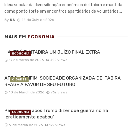
Ideia secular da diversificação econômica de Itabira é mantida
como ponto forte em encontros apartidários de voluntários ...
By
NS
14 de July de 2026
MAIS EM
ECONOMIA
HAVERÁ EM ITABIRA UM JUÍZO FINAL EXTRA
ECONOMIA
17 de March de 2026
422 views
ATÉ QUE ENFIM! SOCIEDADE ORGANIZADA DE ITABIRA
CIDADES
REAGE A FAVOR DE SEU FUTURO
10 de March de 2026
762 views
Petróleo cai após Trump dizer que guerra no Irã
ECONOMIA
‘praticamente acabou’
9 de March de 2026
172 views