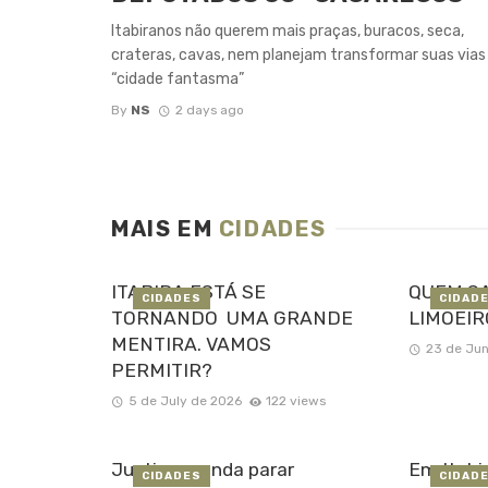
Itabiranos não querem mais praças, buracos, seca,
crateras, cavas, nem planejam transformar suas via
“cidade fantasma”
By
NS
2 days ago
MAIS EM
CIDADES
ITABIRA ESTÁ SE
QUEM SA
CIDADES
CIDAD
TORNANDO UMA GRANDE
LIMOEIR
MENTIRA. VAMOS
23 de Ju
PERMITIR?
5 de July de 2026
122 views
Justiça manda parar
Em Itabi
CIDADES
CIDAD