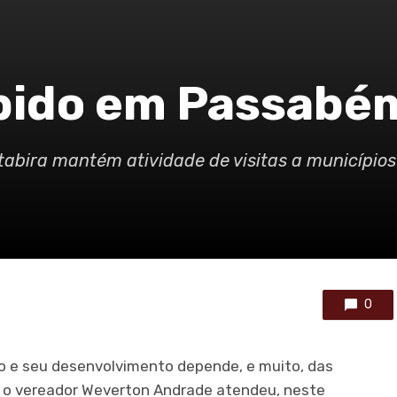
ebido em Passabé
tabira mantém atividade de visitas a municípios
0
lo e seu desenvolvimento depende, e muito, das
a, o vereador Weverton Andrade atendeu, neste