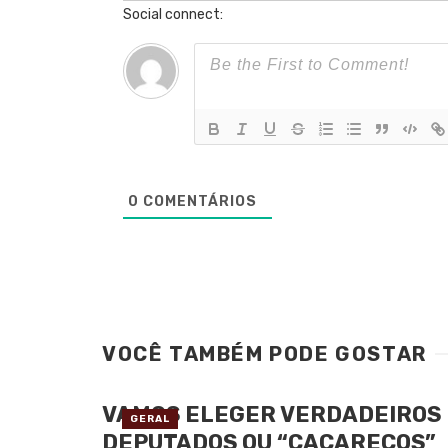
Social connect:
0
COMENTÁRIOS
VOCÊ TAMBÉM PODE GOSTAR
VAMOS ELEGER VERDADEIROS
GERAL
DEPUTADOS OU “CACARECOS”