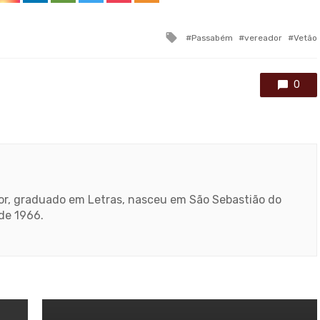
Tagged
Passabém
vereador
Vetão
with
0
ador, graduado em Letras, nasceu em São Sebastião do
sde 1966.