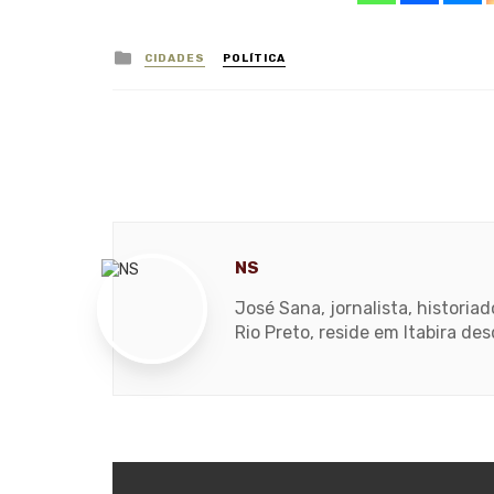
Posted
CIDADES
POLÍTICA
in
NS
José Sana, jornalista, histori
Rio Preto, reside em Itabira de