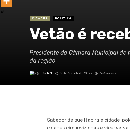
CIDADES
POLÍTICA
Vetão é rec
Presidente da Câmara Municipal de I
da região
By
NS
6 de March de 2022
763 views
Sabedor de que Itabira é cidade-po
cidades circunvizinhas e vice-vers