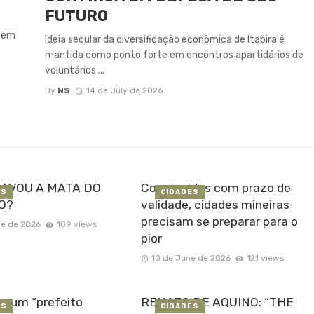
FUTURO
s em
Ideia secular da diversificação econômica de Itabira é
mantida como ponto forte em encontros apartidários de
voluntários ...
By
NS
14 de July de 2026
LVOU A MATA DO
Com jazidas com prazo de
ES
CIDADES
O?
validade, cidades mineiras
precisam se preparar para o
ne de 2026
189 views
pior
10 de June de 2026
121 views
ra um “prefeito
RENATO DE AQUINO: “THE
ES
CIDADES