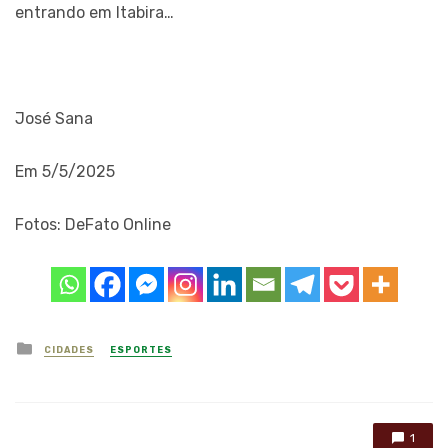
entrando em Itabira…
José Sana
Em 5/5/2025
Fotos: DeFato Online
Posted
CIDADES
ESPORTES
in
1