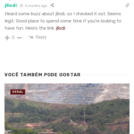
jllodi
5 months ago
Heard some buzz about jllodi, so I checked it out. Seems
legit. Good place to spend some time if you’re looking to
have fun. Here’s the link:
jllodi
Reply
0
VOCÊ TAMBÉM PODE GOSTAR
GERAL