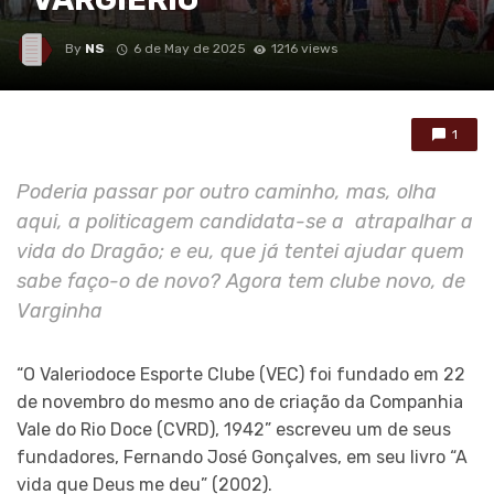
By
NS
6 de May de 2025
1216 views
1
Poderia passar por outro caminho, mas, olha
aqui, a politicagem candidata-se a atrapalhar a
vida do Dragão; e eu, que já tentei ajudar quem
sabe faço-o de novo? Agora tem clube novo, de
Varginha
“O Valeriodoce Esporte Clube (VEC) foi fundado em 22
de novembro do mesmo ano de criação da Companhia
Vale do Rio Doce (CVRD), 1942” escreveu um de seus
fundadores, Fernando José Gonçalves, em seu livro “A
vida que Deus me deu” (2002).