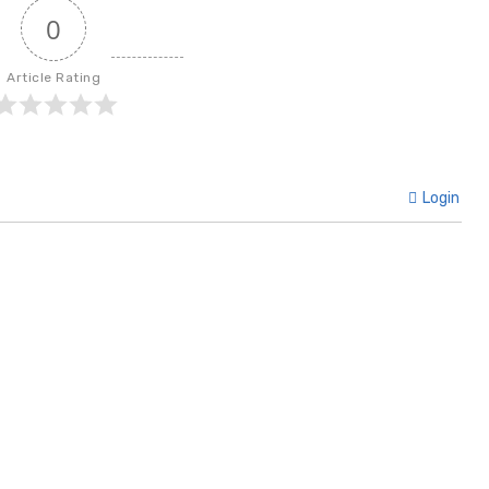
0
Article Rating
Login