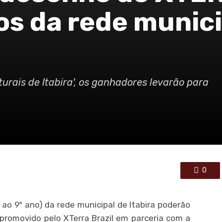
os da rede munici
rais de Itabira', os ganhadores levarão para
0
 ao 9º ano) da rede municipal de Itabira poderão
promovido pelo XTerra Brazil em parceria com a