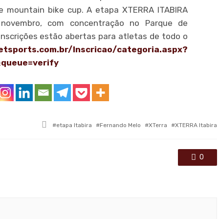
n e mountain bike cup. A etapa XTERRA ITABIRA
novembro, com concentração no Parque de
 inscrições estão abertas para atletas de todo o
etsports.com.br/Inscricao/
categoria.aspx?
queue=verify
Tagged
etapa Itabira
Fernando Melo
XTerra
XTERRA Itabira
with
0