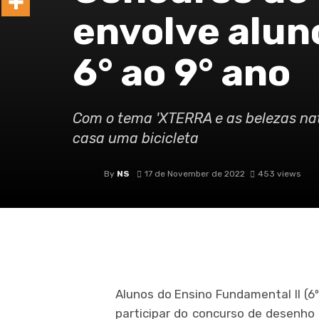
envolve alun
6° ao 9° ano
Com o tema 'XTERRA e as belezas natu
casa uma bicicleta
By
NS
17 de November de 2022
453 views
Alunos do Ensino Fundamental II (6º
participar do concurso de desenho 