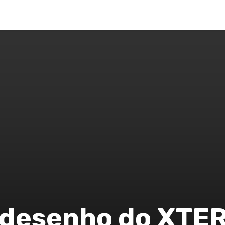
LUNAS
SAÚDE
MODA
POLÍTICA
CIDADES
M
 desenho do XTE