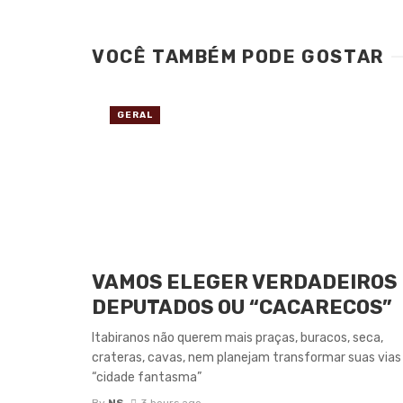
VOCÊ TAMBÉM PODE GOSTAR
GERAL
VAMOS ELEGER VERDADEIROS
DEPUTADOS OU “CACARECOS”
Itabiranos não querem mais praças, buracos, seca,
crateras, cavas, nem planejam transformar suas via
“cidade fantasma”
By
NS
3 hours ago