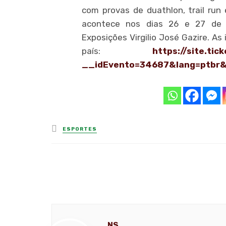
com provas de duathlon, trail ru
acontece nos dias 26 e 27 de 
Exposições Virgilio José Gazire. As
país:
https://site.
tick
__idEvento=
34687&lang=ptbr&
Posted
ESPORTES
in
NS