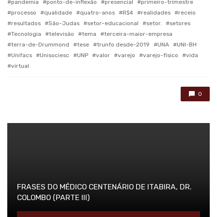
pandemia
ponto-de-inflexão
presencial
primeiro-trimestre
processo
qualidade
quatro-anos
R$4
realidades
receio
resultados
São-Judas
setor-educacional
setor.
setores
Tecnologia
televisão
tema
terceira-maior-empresa
terra-de-Drummond
tese
trunfo desde-2019
UNA
UNI-BH
Unifacs
Unisociesc
UNP
valor
varejo
varejo-físico
vida
virtual
0
FRASES DO MÉDICO CENTENÁRIO DE ITABIRA, DR.
COLOMBO (PARTE III)