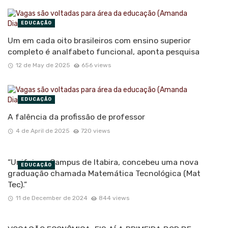
EDUCAÇÃO
Um em cada oito brasileiros com ensino superior
completo é analfabeto funcional, aponta pesquisa
12 de May de 2025
656 views
EDUCAÇÃO
A falência da profissão de professor
4 de April de 2025
720 views
“Unifei, no Campus de Itabira, concebeu uma nova
EDUCAÇÃO
graduação chamada Matemática Tecnológica (Mat
Tec).”
11 de December de 2024
844 views