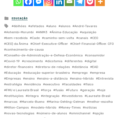
Posted
EDUCAÇÃO
in
Tagged
6bilhões
afetados
aluno
alunos
André-Tavares
with
Anhembi-Morumbi
ANIM3
Ânima-Educação
aquisição
bem-recebida
Cade
caminho-sem-volta
canais
CEO
CEO) da Ânima
Chief-Executive-Officer
Chief-Financial-Officer. CFO
conhecimento-de-causa
Conselho-de-Administração-e-Defesa-Econômica
consumidor
Covid-19
crescimento
dicotomia
diferentes
digital
diretor-financeiro
diretora-de-relações
distância
EAD
Educação
educação-superior-brasileira
emprego
empresa
Empresas
ensino
ensino-a-distância
ensino-híbrido
Entrevista
estratégia
evidência
executivo
faculdades
físico
FMU e Laureate Brasil
força
fusão
Futuro
geração
hoje
instituições
íntegra
integração
Investidores
Laureate-Brasil
marcas
Marcelo-Bueno
Marina-Oehling-Gelman
melhor-escolha
Milton-Campos
modelo-híbrido
Money-Times
notícias
novas-tecnologias
número-de-alunos
omnichannel
opção