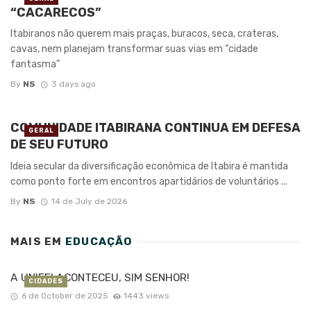
“CACARECOS”
Itabiranos não querem mais praças, buracos, seca, crateras,
cavas, nem planejam transformar suas vias em “cidade
fantasma”
By
NS
3 days ago
COMUNIDADE ITABIRANA CONTINUA EM DEFESA
GERAL
DE SEU FUTURO
Ideia secular da diversificação econômica de Itabira é mantida
como ponto forte em encontros apartidários de voluntários ...
By
NS
14 de July de 2026
MAIS EM
EDUCAÇÃO
A UNIFEI ACONTECEU, SIM SENHOR!
CIDADES
6 de October de 2025
1443 views