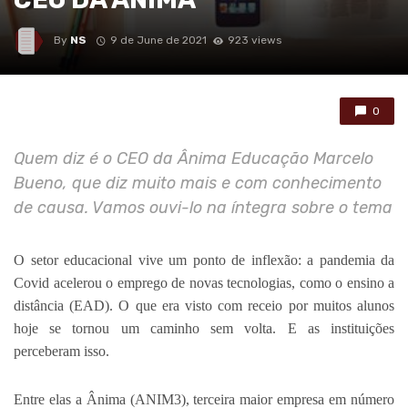
By
NS
9 de June de 2021
923 views
0
Quem diz é o CEO da Ânima Educação Marcelo
Bueno, que diz muito mais e com conhecimento
de causa. Vamos ouvi-lo na íntegra sobre o tema
O setor educacional vive um ponto de inflexão: a pandemia da
Covid acelerou o emprego de novas tecnologias, como o ensino a
distância (EAD). O que era visto com receio por muitos alunos
hoje se tornou um caminho sem volta. E as instituições
perceberam isso.
Entre elas a Ânima (ANIM3), terceira maior empresa em número