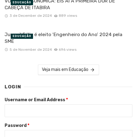
VOCAÇÃO ECONÔMICA: EIS AÍ A PRIMEIRA DOR DE
EDUCAÇÃO
CABEÇA DE ITABIRA
3 de December de 2024
889 views
Juvenil Félix é eleito ‘Engenheiro do Ano’ 2024 pela
EDUCAÇÃO
SME
5 de November de 2024
696 views
Veja mais em Educação
LOGIN
Username or Email Address
*
Password
*