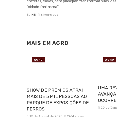
crateras, cavas, nem planejam transformar suas via
“cidade fantasma”
By
NS
6 hours ago
MAIS EM
AGRO
AGRO
AGRO
UMA RE
SHOW DE PRÊMIOS ATRAI
AVANÇA
MAIS DE 5 MIL PESSOAS AO
OCORRE
PARQUE DE EXPOSIÇÔES DE
20 de Jan
FERROS
19 de August de 2025
1964 views