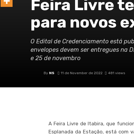
Feira Livre t
para novos e
O Edital de Credenciamento está publi
envelopes devem ser entregues na Di
e 25 de novembro
By
NS
11 de November de 2022
481 views
A Feira Livre de Itabira, que funci
Esplanada da Estação, está com v