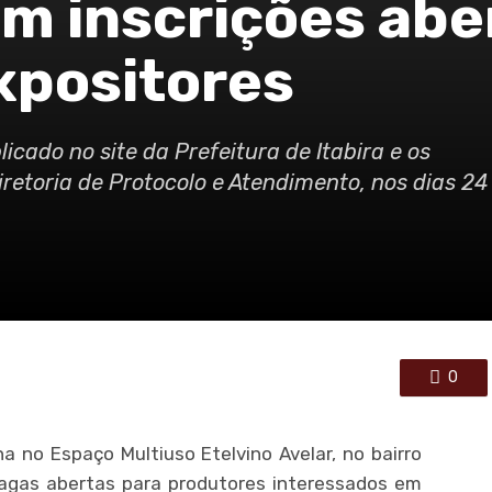
em inscrições abe
xpositores
cado no site da Prefeitura de Itabira e os
retoria de Protocolo e Atendimento, nos dias 24
0
ona no Espaço Multiuso Etelvino Avelar, no bairro
agas abertas para produtores interessados em