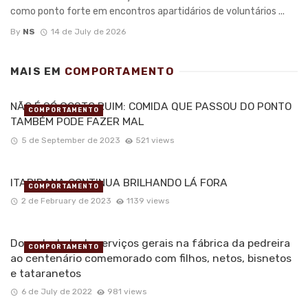
como ponto forte em encontros apartidários de voluntários ...
By
NS
14 de July de 2026
MAIS EM
COMPORTAMENTO
NÃO É SÓ GOSTO RUIM: COMIDA QUE PASSOU DO PONTO
COMPORTAMENTO
TAMBÉM PODE FAZER MAL
5 de September de 2023
521 views
ITABIRANA CONTINUA BRILHANDO LÁ FORA
COMPORTAMENTO
2 de February de 2023
1139 views
Dona Isabel: de serviços gerais na fábrica da pedreira
COMPORTAMENTO
ao centenário comemorado com filhos, netos, bisnetos
e tataranetos
6 de July de 2022
981 views