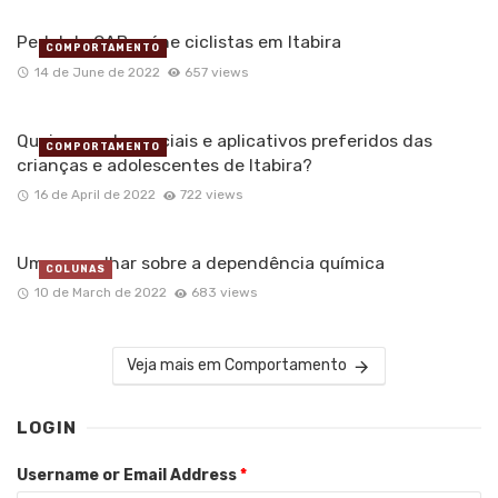
Pedal da OAB reúne ciclistas em Itabira
COMPORTAMENTO
14 de June de 2022
657 views
Quais as redes sociais e aplicativos preferidos das
COMPORTAMENTO
crianças e adolescentes de Itabira?
16 de April de 2022
722 views
Um novo olhar sobre a dependência química
COLUNAS
10 de March de 2022
683 views
Veja mais em Comportamento
LOGIN
Username or Email Address
*