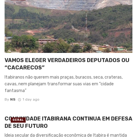
VAMOS ELEGER VERDADEIROS DEPUTADOS OU
“CACARECOS”
Itabiranos não querem mais praças, buracos, seca, crateras,
cavas, nem planejam transformar suas vias em “cidade
fantasma”
By
NS
1 day ago
COMUNIDADE ITABIRANA CONTINUA EM DEFESA
GERAL
DE SEU FUTURO
Ideia secular da diversificação econômica de Itabira é mantida