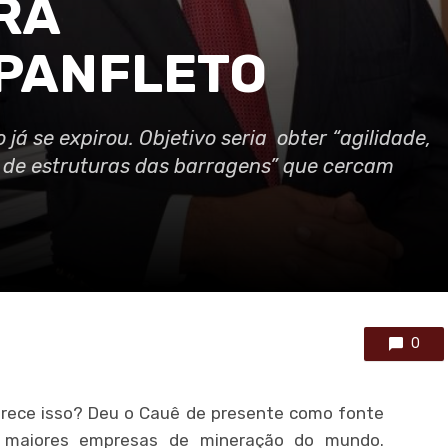
RA
 PANFLETO
já se expirou. Objetivo seria obter “agilidade,
a de estruturas das barragens” que cercam
0
erece isso? Deu o Cauê de presente como fonte
 maiores empresas de mineração do mundo.