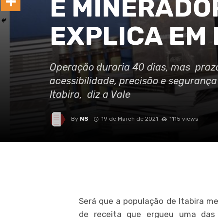
E MINERADO
EXPLICA EM
Operação duraria 40 dias, mas prazo 
acessibilidade, precisão e seguranç
Itabira, diz a Vale
By
NS
19 de March de 2021
1115 views
Será que a população de Itabira m
de receita que ergueu uma das