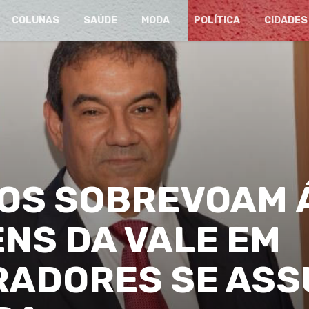
COLUNAS
SAÚDE
MODA
POLÍTICA
CIDADES
OS SOBREVOAM 
NS DA VALE EM
ORADORES SE AS