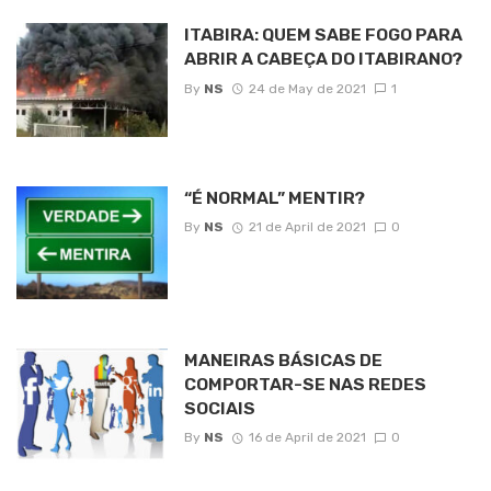
ITABIRA: QUEM SABE FOGO PARA
ABRIR A CABEÇA DO ITABIRANO?
By
NS
24 de May de 2021
1
“É NORMAL” MENTIR?
By
NS
21 de April de 2021
0
MANEIRAS BÁSICAS DE
COMPORTAR-SE NAS REDES
SOCIAIS
By
NS
16 de April de 2021
0