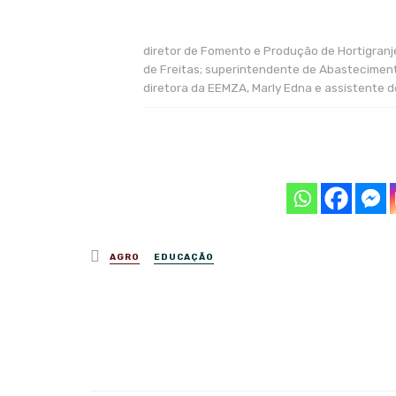
diretor de Fomento e Produção de Hortigranjei
de Freitas; superintendente de Abastecime
diretora da EEMZA, Marly Edna e assistente 
Posted
AGRO
EDUCAÇÃO
in