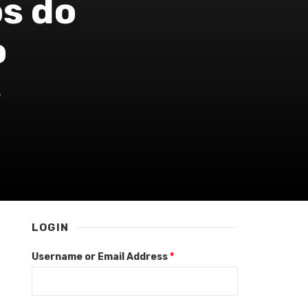
os do
o
o
LOGIN
Username or Email Address
*