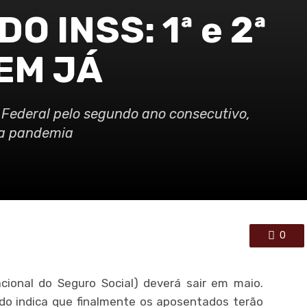
O INSS: 1ª e 2ª
EM JÁ
 Federal pelo segundo ano consecutivo,
da pandemia
0
acional do Seguro Social) deverá sair em maio.
do indica que finalmente os aposentados terão