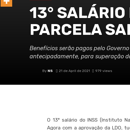
13° SALÁRIO D
PARCELA SA
Benefícios serão pagos pelo Governo
antecipadamente, para superação 
By
NS
21 de April de 2021
979 views
O 13° salário do INSS (Instituto N
Agora com a aprovação da LDO, tu