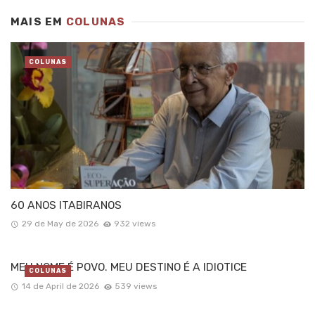
MAIS EM
COLUNAS
COLUNAS
60 ANOS ITABIRANOS
29 de May de 2026
932 views
MEU NOME É POVO. MEU DESTINO É A IDIOTICE
COLUNAS
14 de April de 2026
539 views