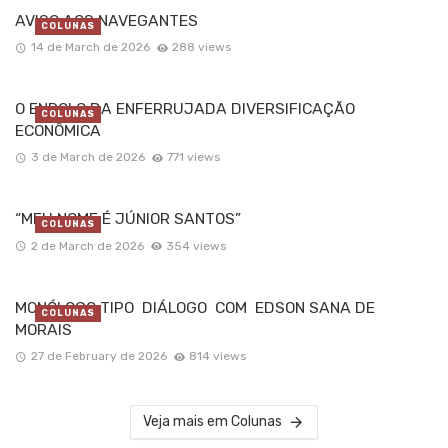
AVISO AOS NAVEGANTES
COLUNAS
14 de March de 2026
288 views
O ENROLO DA ENFERRUJADA DIVERSIFICAÇÃO
COLUNAS
ECONÔMICA
3 de March de 2026
771 views
“MEU NOME É JÚNIOR SANTOS”
COLUNAS
2 de March de 2026
354 views
MONÓLOGO TIPO DIÁLOGO COM EDSON SANA DE
COLUNAS
MORAIS
27 de February de 2026
814 views
Veja mais em Colunas