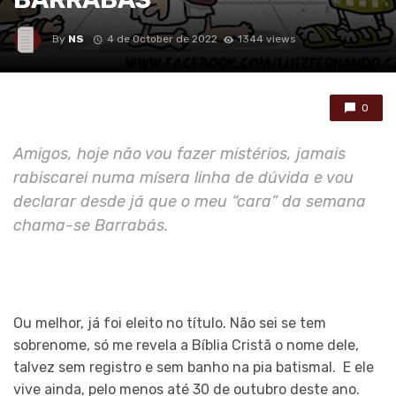
By
NS
4 de October de 2022
1344 views
0
Amigos, hoje não vou fazer mistérios, jamais
rabiscarei numa mísera linha de dúvida e vou
declarar desde já que o meu “cara” da semana
chama-se Barrabás.
Ou melhor, já foi eleito no título. Não sei se tem
sobrenome, só me revela a Bíblia Cristã o nome dele,
talvez sem registro e sem banho na pia batismal. E ele
vive ainda, pelo menos até 30 de outubro deste ano.