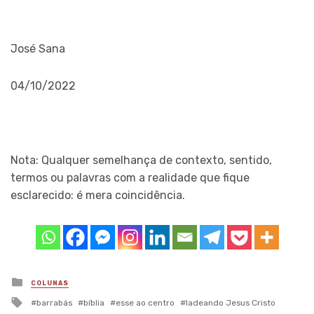
José Sana
04/10/2022
Nota: Qualquer semelhança de contexto, sentido,
termos ou palavras com a realidade que fique
esclarecido: é mera coincidência.
Posted
COLUNAS
in
Tagged
barrabás
bíblia
esse ao centro
ladeando Jesus Cristo
with