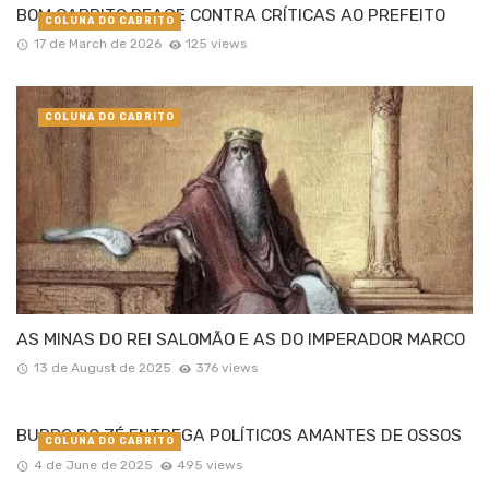
BOM CABRITO REAGE CONTRA CRÍTICAS AO PREFEITO
COLUNA DO CABRITO
17 de March de 2026
125 views
COLUNA DO CABRITO
AS MINAS DO REI SALOMÃO E AS DO IMPERADOR MARCO
13 de August de 2025
376 views
BURRO DO ZÉ ENTREGA POLÍTICOS AMANTES DE OSSOS
COLUNA DO CABRITO
4 de June de 2025
495 views