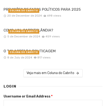
PREVISÕES DE FATOS POLÍTICOS PARA 2025
COLUNA DO CABRITO
20 de December de 2024
698 views
COMO VAI CABRITOLÂNDIA?
COLUNA DO CABRITO
5 de December de 2024
459 views
O “MILAGRE” DA POLITICAGEM
COLUNA DO CABRITO
8 de July de 2024
817 views
Veja mais em Coluna do Cabrito
LOGIN
Username or Email Address
*