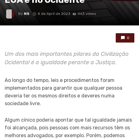
By
NS
4 de April de 2023
463 views
0
Um dos mais importantes pilares da Civilização
Ocidental é a igualdade perante a Justiça.
Ao longo do tempo, leis e procedimentos foram
implementados para garantir que qualquer pessoa
deveria ter os mesmos direitos e deveres numa
sociedade livre.
Algum cínico poderia apontar que tal igualdade jamais
foi alcançada, pois pessoas com mais recursos têm os
melhores advogados, por exemplo. Porém, podemos