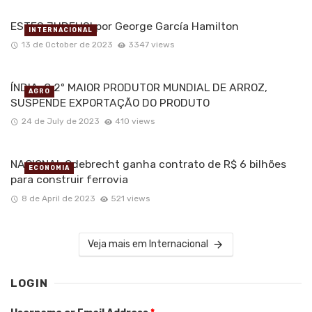
ESTES JUDEUS! por George García Hamilton
INTERNACIONAL
13 de October de 2023
3347 views
ÍNDIA, O 2º MAIOR PRODUTOR MUNDIAL DE ARROZ,
AGRO
SUSPENDE EXPORTAÇÃO DO PRODUTO
24 de July de 2023
410 views
NACIONAL Odebrecht ganha contrato de R$ 6 bilhões
ECONOMIA
para construir ferrovia
8 de April de 2023
521 views
Veja mais em Internacional
LOGIN