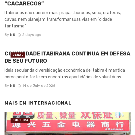
“CACARECOS”
Itabiranos não querem mais praças, buracos, seca, crateras,
cavas, nem planejam transformar suas vias em “cidade
fantasma”
By
NS
2 days ago
COMUNIDADE ITABIRANA CONTINUA EM DEFESA
GERAL
DE SEU FUTURO
Ideia secular da diversificação econômica de Itabira é mantida
como ponto forte em encontros apartidários de voluntários ...
By
NS
14 de July de 2026
MAIS EM
INTERNACIONAL
CULTURA