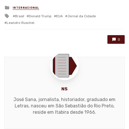
Posted
INTERNACIONAL
in
Tagged
Brasil
Donald Trump
EUA
Jornal da Cidade
with
Leandro Ruschel.
0
NS
José Sana, jornalista, historiador, graduado em
Letras, nasceu em São Sebastião do Rio Preto,
reside em Itabira desde 1966.