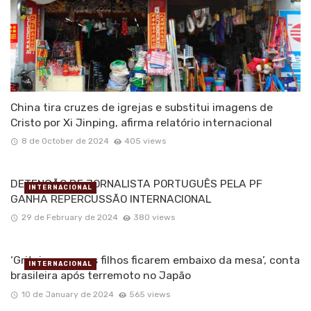
China tira cruzes de igrejas e substitui imagens de
Cristo por Xi Jinping, afirma relatório internacional
8 de October de 2024
405 views
DETENÇÃO DE JORNALISTA PORTUGUÊS PELA PF
INTERNACIONAL
GANHA REPERCUSSÃO INTERNACIONAL
29 de February de 2024
380 views
‘Gritei para meus filhos ficarem embaixo da mesa’, conta
INTERNACIONAL
brasileira após terremoto no Japão
10 de January de 2024
565 views