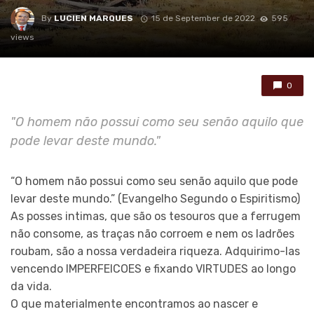
By
LUCIEN MARQUES
15 de September de 2022
595
views
0
"O homem não possui como seu senão aquilo que
pode levar deste mundo."
“O homem não possui como seu senão aquilo que pode
levar deste mundo.” (Evangelho Segundo o Espiritismo)
As posses intimas, que são os tesouros que a ferrugem
não consome, as traças não corroem e nem os ladrões
roubam, são a nossa verdadeira riqueza. Adquirimo-las
vencendo IMPERFEICOES e fixando VIRTUDES ao longo
da vida.
O que materialmente encontramos ao nascer e