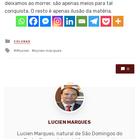
deixamos ao morrer, são apenas meios para tal
conquista. O resto é apenas ilusão da matéria.
Posted
COLUNAS
in
Tagged
#lucien
lucien marques
with
0
LUCIEN MARQUES
Lucien Marques, natural de São Domingos do