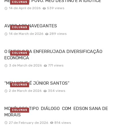
MEU NOME É POVO. MEU DESTINO É A IDIOTICE
COLUNAS
14 de April de 2026
539 views
AVISO AOS NAVEGANTES
COLUNAS
14 de March de 2026
289 views
O ENROLO DA ENFERRUJADA DIVERSIFICAÇÃO
COLUNAS
ECONÔMICA
3 de March de 2026
771 views
“MEU NOME É JÚNIOR SANTOS”
COLUNAS
2 de March de 2026
354 views
MONÓLOGO TIPO DIÁLOGO COM EDSON SANA DE
COLUNAS
MORAIS
27 de February de 2026
814 views