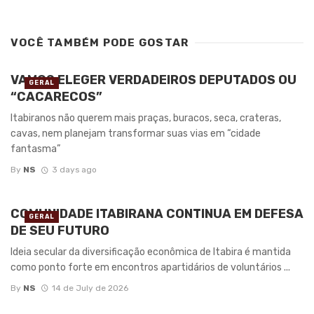
VOCÊ TAMBÉM PODE GOSTAR
VAMOS ELEGER VERDADEIROS DEPUTADOS OU
GERAL
“CACARECOS”
Itabiranos não querem mais praças, buracos, seca, crateras,
cavas, nem planejam transformar suas vias em “cidade
fantasma”
By
NS
3 days ago
COMUNIDADE ITABIRANA CONTINUA EM DEFESA
GERAL
DE SEU FUTURO
Ideia secular da diversificação econômica de Itabira é mantida
como ponto forte em encontros apartidários de voluntários ...
By
NS
14 de July de 2026