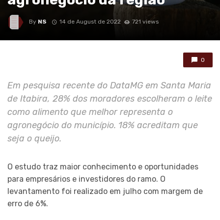
By
NS
14 de August de 2022
721 views
0
Em pesquisa recente do DataMG em Santa Maria
de Itabira, 28% dos moradores escolheram o leite
como alimento que melhor representa o
agronegócio do município. 18% acreditam que
seja o queijo.
O estudo traz maior conhecimento e oportunidades
para empresários e investidores do ramo. O
levantamento foi realizado em julho com margem de
erro de 6%.