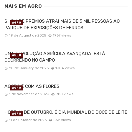
MAIS EM
AGRO
SHOW DE PRÊMIOS ATRAI MAIS DE 5 MIL PESSOAS AO
AGRO
PARQUE DE EXPOSIÇÔES DE FERROS
19 de August de 2025
1967 views
UMA REVOLUÇÃO AGRÍCOLA AVANÇADA ESTÁ
AGRO
OCORRENDO NO CAMPO
20 de January de 2025
1384 views
AGORA É COM AS FLORES
AGRO
1 de November de 2023
988 views
HOJE, 11 DE OUTUBRO, É DIA MUNDIAL DO DOCE DE LEITE
AGRO
11 de October de 2023
552 views