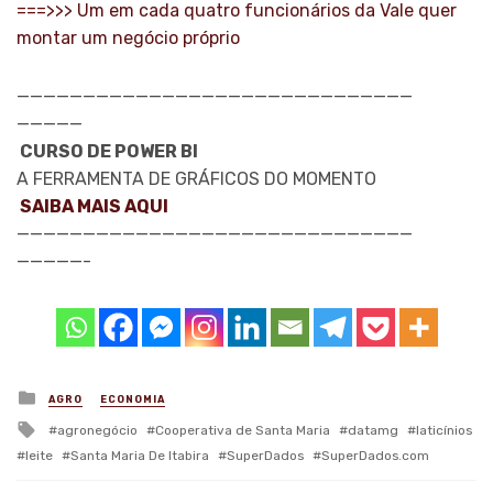
===>>> Um em cada quatro funcionários da Vale quer
montar um negócio próprio
——————————
——————————
——————————
—————
CURSO DE POWER BI
A FERRAMENTA DE GRÁFICOS DO MOMENTO
SAIBA MAIS AQUI
——————————
——————————
——————————
—————-
Posted
AGRO
ECONOMIA
in
Tagged
agronegócio
Cooperativa de Santa Maria
datamg
laticínios
with
leite
Santa Maria De Itabira
SuperDados
SuperDados.com