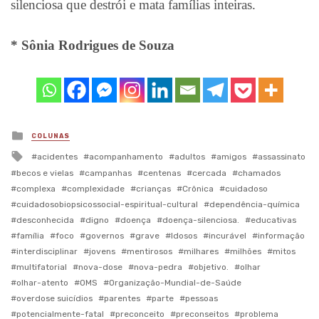
silenciosa que destrói e mata famílias inteiras.
* Sônia Rodrigues de Souza
Posted
COLUNAS
in
Tagged
acidentes
acompanhamento
adultos
amigos
assassinato
with
becos e vielas
campanhas
centenas
cercada
chamados
complexa
complexidade
crianças
Crônica
cuidadoso
cuidadosobiopsicossocial-espiritual-cultural
dependência-química
desconhecida
digno
doença
doença-silenciosa.
educativas
família
foco
governos
grave
Idosos
incurável
informação
interdisciplinar
jovens
mentirosos
milhares
milhões
mitos
multifatorial
nova-dose
nova-pedra
objetivo.
olhar
olhar-atento
OMS
Organização-Mundial-de-Saúde
overdose suicídios
parentes
parte
pessoas
potencialmente-fatal
preconceito
preconseitos
problema