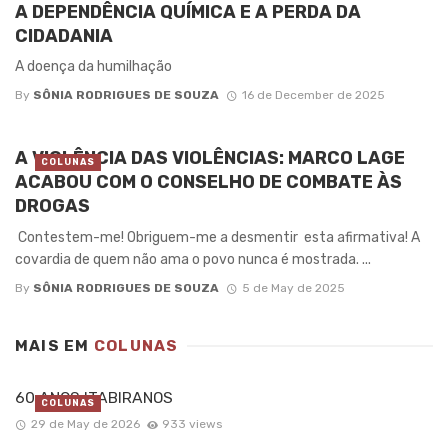
A DEPENDÊNCIA QUÍMICA E A PERDA DA
CIDADANIA
A doença da humilhação
By
SÔNIA RODRIGUES DE SOUZA
16 de December de 2025
A VIOLÊNCIA DAS VIOLÊNCIAS: MARCO LAGE
COLUNAS
ACABOU COM O CONSELHO DE COMBATE ÀS
DROGAS
Contestem-me! Obriguem-me a desmentir esta afirmativa! A
covardia de quem não ama o povo nunca é mostrada. ...
By
SÔNIA RODRIGUES DE SOUZA
5 de May de 2025
MAIS EM
COLUNAS
60 ANOS ITABIRANOS
COLUNAS
29 de May de 2026
933 views