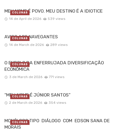
MEU NOME É POVO. MEU DESTINO É A IDIOTICE
COLUNAS
14 de April de 2026
539 views
AVISO AOS NAVEGANTES
COLUNAS
14 de March de 2026
289 views
O ENROLO DA ENFERRUJADA DIVERSIFICAÇÃO
COLUNAS
ECONÔMICA
3 de March de 2026
771 views
“MEU NOME É JÚNIOR SANTOS”
COLUNAS
2 de March de 2026
354 views
MONÓLOGO TIPO DIÁLOGO COM EDSON SANA DE
COLUNAS
MORAIS