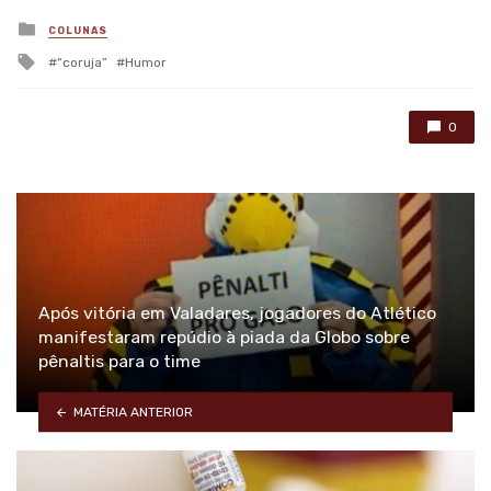
Posted
COLUNAS
in
Tagged
“coruja”
Humor
with
0
Após vitória em Valadares, jogadores do Atlético
manifestaram repúdio à piada da Globo sobre
pênaltis para o time
MATÉRIA ANTERIOR