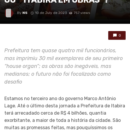
By
NS
10 de July de 2023
757 views
0
Prefeitura tem quase quatro mil funcionários,
mas imprimiu 30 mil exemplares de seu primeiro
“house organ”; as obras são inegáveis, mas
medianas; o futuro não foi focalizado como
desafio
Estamos no terceiro ano do governo Marco Antônio
Lage. Até o último desta jornada a Prefeitura de Itabira
terá arrecadado cerca de R$ 4 bilhões, quantia
exorbitante, a maior de toda a história da cidade. São
muitas as promessas feitas, mas pouquíssimos os