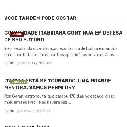
VOCÊ TAMBÉM PODE GOSTAR
COMUNIDADE ITABIRANA CONTINUA EM DEFESA
GERAL
DE SEU FUTURO
Ideia secular da diversificação econômica de Itabira é mantida
como ponto forte em encontros apartidários de voluntários ...
By
NS
14 de July de 2026
ITABIRA ESTÁ SE TORNANDO UMA GRANDE
CIDADES
MENTIRA. VAMOS PERMITIR?
Ron Garan, astronauta que passou 178 dias no espaço, disse
mais em seu livro: “Não haverá paz ...
By
NS
5 de July de 2026