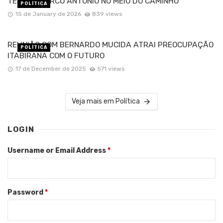
TEM UM MARCO ANTÔNIO NO MEIO DO CAMINHO
POLÍTICA
15 de January de 2026
839 views
REUNIÃO COM BERNARDO MUCIDA ATRAI PREOCUPAÇÃO
POLÍTICA
ITABIRANA COM O FUTURO
17 de December de 2025
571 views
Veja mais em Política
LOGIN
Username or Email Address
*
Password
*