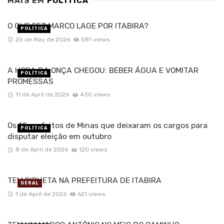
MAIS EM
POLÍTICA
O QUE FEZ MARCO LAGE POR ITABIRA?
POLÍTICA
25 de May de 2026
581 views
A HORA DA ONÇA CHEGOU: BEBER ÁGUA E VOMITAR
POLÍTICA
PROMESSAS
11 de April de 2026
430 views
Os 10 prefeitos de Minas que deixaram os cargos para
POLÍTICA
disputar eleição em outubro
8 de April de 2026
120 views
TEM PIRUETA NA PREFEITURA DE ITABIRA
GERAL
1 de April de 2026
621 views