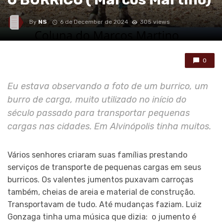
By
NS
6 de December de 2024
305 views
0
Eu estava observando a foto de um burrico, um
burro de carga, muito utilizado no início do
século passado para transportar pequenas
cargas nas cidades. Em Alvinópolis tinha muitos.
Vários senhores criaram suas famílias prestando
serviços de transporte de pequenas cargas em seus
burricos. Os valentes jumentos puxavam carroças
também, cheias de areia e material de construção.
Transportavam de tudo. Até mudanças faziam. Luiz
Gonzaga tinha uma música que dizia: o jumento é