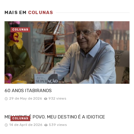
MAIS EM
COLUNAS
COLUNAS
60 ANOS ITABIRANOS
29 de May de 2026
932 views
MEU NOME É POVO. MEU DESTINO É A IDIOTICE
COLUNAS
14 de April de 2026
539 views