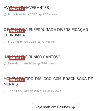
AVISO AOS NAVEGANTES
COLUNAS
14 de March de 2026
288 views
O ENROLO DA ENFERRUJADA DIVERSIFICAÇÃO
COLUNAS
ECONÔMICA
3 de March de 2026
771 views
“MEU NOME É JÚNIOR SANTOS”
COLUNAS
2 de March de 2026
354 views
MONÓLOGO TIPO DIÁLOGO COM EDSON SANA DE
COLUNAS
MORAIS
27 de February de 2026
814 views
Veja mais em Colunas