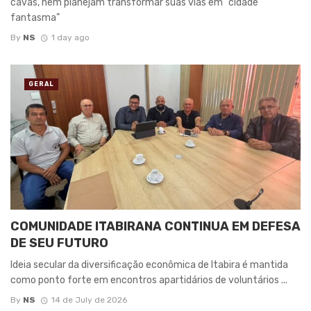
cavas, nem planejam transformar suas vias em “cidade
fantasma”
By
NS
1 day ago
GERAL
COMUNIDADE ITABIRANA CONTINUA EM DEFESA
DE SEU FUTURO
Ideia secular da diversificação econômica de Itabira é mantida
como ponto forte em encontros apartidários de voluntários ...
By
NS
14 de July de 2026