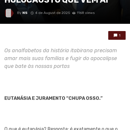
By
NS
4 de August de 2025
1168 views
1
Os analfabetos da história itabirana precisam
amar mais suas famílias e fugir do apocalipse
que bate às nossas portas
EUTANÁSIA E JURAMENTO “CHUPA OSSO.”
O que é eutanásia? Resposta: é exatamente o que o