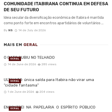
COMUNIDADE ITABIRANA CONTINUA EM DEFESA
DE SEU FUTURO
Ideia secular da diversificação econômica de Itabira é mantida
como ponto forte em encontros apartidários de voluntários ...
By
NS
14 de July de 2026
MAIS EM
GERAL
O GATO SUBIU NO TELHADO
GERAL
14 de June de 2026
285 views
ULTIMATO: única saída para Itabira não virar uma
GERAL
“cidade fantasma”
1 de June de 2026
204 views
ENCONTREI NA PAPELARIA O ESPÍRITO PÚBLICO
GERAL