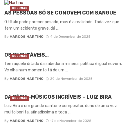
COLUNAS
AS PESSOAS SÓ SE COMOVEM COM SANGUE
O título pode parecer pesado, mas é a realidade. Toda vez que
tem um acidente grave, dá ...
By
MARCOS MARTINO
4 de December de 2025
OS DEPUTÁVEIS…
COLUNAS
Tem aquele ditado da sabedoria mineira: política é igual nuvem.
Vc olha num momento tá de um ...
By
MARCOS MARTINO
29 de November de 2025
DA SÉRIE -MÚSICOS INCRÍVEIS – LUIZ BIRA
COLUNAS
Luiz Bira é um grande cantor e compositor, dono de uma voz
muito bonita, afinadíssima e toca ...
By
MARCOS MARTINO
17 de November de 2025