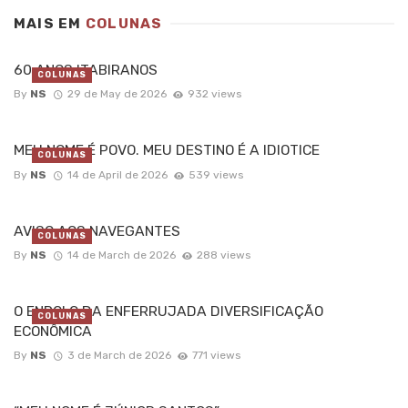
MAIS EM
COLUNAS
60 ANOS ITABIRANOS
COLUNAS
By
NS
29 de May de 2026
932 views
MEU NOME É POVO. MEU DESTINO É A IDIOTICE
COLUNAS
By
NS
14 de April de 2026
539 views
AVISO AOS NAVEGANTES
COLUNAS
By
NS
14 de March de 2026
288 views
O ENROLO DA ENFERRUJADA DIVERSIFICAÇÃO
COLUNAS
ECONÔMICA
By
NS
3 de March de 2026
771 views