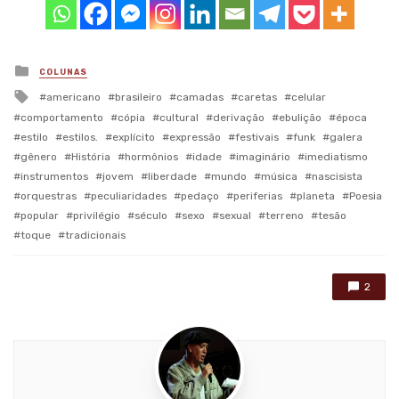
Posted
COLUNAS
in
Tagged
americano
brasileiro
camadas
caretas
celular
with
comportamento
cópia
cultural
derivação
ebulição
época
estilo
estilos.
explícito
expressão
festivais
funk
galera
gênero
História
hormônios
idade
imaginário
imediatismo
instrumentos
jovem
liberdade
mundo
música
nascisista
orquestras
peculiaridades
pedaço
periferias
planeta
Poesia
popular
privilégio
século
sexo
sexual
terreno
tesão
toque
tradicionais
2