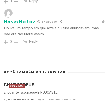
Reply
0
Marcos Martino
5 years ago
Houve um tempo em que arte e cultura abundavam…mas
não era tão literal assim…
Reply
0
VOCÊ TAMBÉM PODE GOSTAR
CHAT GPDEUS…
COLUNAS
Enquanto isso, naquele PODCAST...
By
MARCOS MARTINO
8 de December de 2025