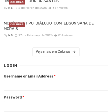
“MEU NOME É JÚNIOR SANTOS”
COLUNAS
By
NS
2 de March de 2026
354 views
MONÓLOGO TIPO DIÁLOGO COM EDSON SANA DE
COLUNAS
MORAIS
By
NS
27 de February de 2026
814 views
Veja mais em Colunas
LOGIN
Username or Email Address
*
Password
*