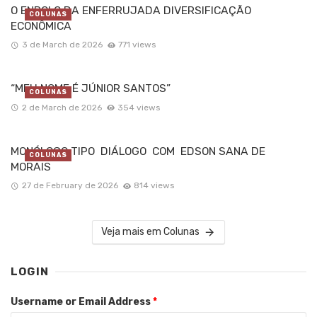
O ENROLO DA ENFERRUJADA DIVERSIFICAÇÃO
COLUNAS
ECONÔMICA
3 de March de 2026
771 views
“MEU NOME É JÚNIOR SANTOS”
COLUNAS
2 de March de 2026
354 views
MONÓLOGO TIPO DIÁLOGO COM EDSON SANA DE
COLUNAS
MORAIS
27 de February de 2026
814 views
Veja mais em Colunas
LOGIN
Username or Email Address
*