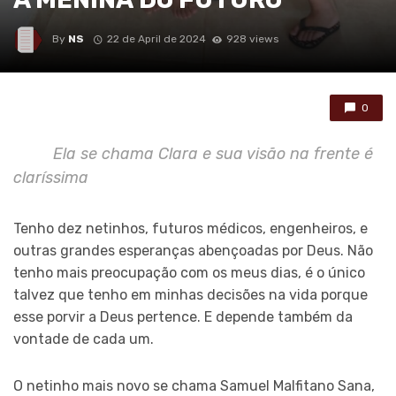
By
NS
22 de April de 2024
928 views
0
Ela se chama Clara e sua visão na frente é
claríssima
Tenho dez netinhos, futuros médicos, engenheiros, e
outras grandes esperanças abençoadas por Deus. Não
tenho mais preocupação com os meus dias, é o único
talvez que tenho em minhas decisões na vida porque
esse porvir a Deus pertence. E depende também da
vontade de cada um.
O netinho mais novo se chama Samuel Malfitano Sana,