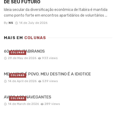
DE SEU FUTURO
Ideia secular da diversificação econômica de Itabira é mantida
como ponto forte em encontros apartidários de voluntários ...
By
NS
14 de July de 2026
MAIS EM
COLUNAS
60 ANOS ITABIRANOS
COLUNAS
29 de May de 2026
933 views
MEU NOME É POVO. MEU DESTINO É A IDIOTICE
COLUNAS
14 de April de 2026
539 views
AVISO AOS NAVEGANTES
COLUNAS
14 de March de 2026
289 views