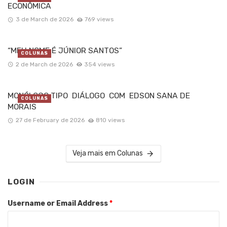
ECONÔMICA
3 de March de 2026
769 views
“MEU NOME É JÚNIOR SANTOS”
COLUNAS
2 de March de 2026
354 views
MONÓLOGO TIPO DIÁLOGO COM EDSON SANA DE
COLUNAS
MORAIS
27 de February de 2026
810 views
Veja mais em Colunas
LOGIN
Username or Email Address
*