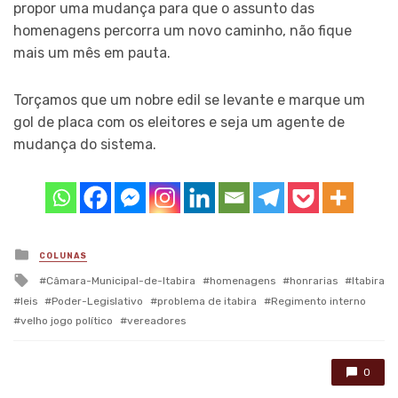
propor uma mudança para que o assunto das
homenagens percorra um novo caminho, não fique
mais um mês em pauta.
Torçamos que um nobre edil se levante e marque um
gol de placa com os eleitores e seja um agente de
mudança do sistema.
Posted
COLUNAS
in
Tagged
Câmara-Municipal-de-Itabira
homenagens
honrarias
Itabira
with
leis
Poder-Legislativo
problema de itabira
Regimento interno
velho jogo político
vereadores
0