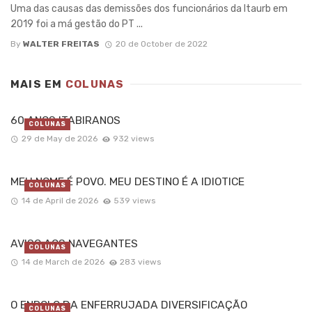
Uma das causas das demissões dos funcionários da Itaurb em
2019 foi a má gestão do PT ...
By
WALTER FREITAS
20 de October de 2022
MAIS EM
COLUNAS
60 ANOS ITABIRANOS
COLUNAS
29 de May de 2026
932 views
MEU NOME É POVO. MEU DESTINO É A IDIOTICE
COLUNAS
14 de April de 2026
539 views
AVISO AOS NAVEGANTES
COLUNAS
14 de March de 2026
283 views
O ENROLO DA ENFERRUJADA DIVERSIFICAÇÃO
COLUNAS