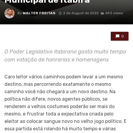
By
WALTER FREITAS
2 de August de 2022
693 views
0
O Poder Legislativo itabirano gasta muito tempo
com votação de honrarias e homenagens
Caro leitor vários caminhos podem levar a um mesmo
destino, mas percorrendo exatamente o mesmo
caminho você não chegará a um novo destino. Na
política não difere, novos agentes públicos, se
renderem a velhos costumes poderão ser mais do
mesmo, e frustrar toda a expectativa criada pelo
eleitor ao colocar sangue novo no velho jogo político. E
essa partida está rolando há muito tempo e várias