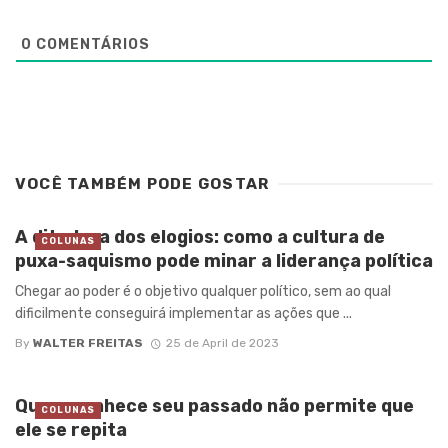
0
COMENTÁRIOS
VOCÊ TAMBÉM PODE GOSTAR
A ditadura dos elogios: como a cultura de
COLUNAS
puxa-saquismo pode minar a liderança política
Chegar ao poder é o objetivo qualquer político, sem ao qual
dificilmente conseguirá implementar as ações que ...
By
WALTER FREITAS
25 de April de 2023
Quem conhece seu passado não permite que
COLUNAS
ele se repita